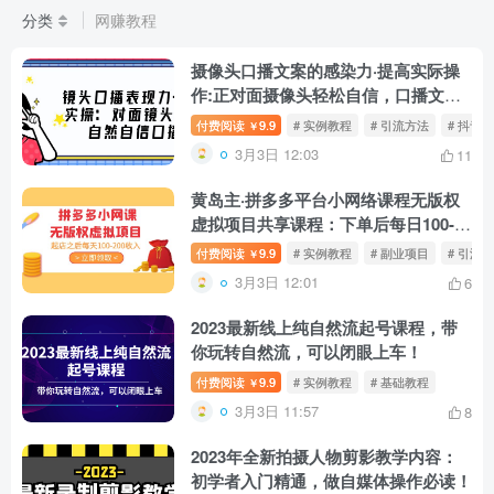
分类
网赚教程
摄像头口播文案的感染力·提高实际操
作:正对面摄像头轻松自信，口播文案
(23节课)
付费阅读
9.9
# 实例教程
# 引流方法
# 抖音
￥
3月3日 12:03
11
黄岛主·拼多多平台小网络课程无版权
虚拟项目共享课程：下单后每日100-
200收入
付费阅读
9.9
# 实例教程
# 副业项目
# 引流
￥
3月3日 12:01
6
2023最新线上纯自然流起号课程，带
你玩转自然流，可以闭眼上车！
付费阅读
9.9
# 实例教程
# 基础教程
￥
3月3日 11:57
8
2023年全新拍摄人物剪影教学内容：
初学者入门精通，做自媒体操作必读！