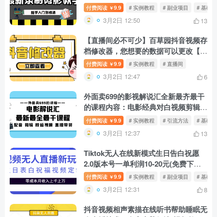
付费阅读
9.9
# 实例教程
# 副业项目
# 基础
￥
3月2日 12:50
13
【直播间必不可少】百草园抖音视频存
档修改器，您想要的数据可以更改【永
久剧本制作详细实例教程】
付费阅读
9.9
# 实例教程
# 直播间
￥
3月2日 12:47
6
外面卖699的影视解说汇全新最齐最干
的课程内容：电影经典对白视频剪辑搬
运视频直播卖货
付费阅读
9.9
# 实例教程
# 引流方法
# 基础
￥
3月2日 12:37
13
Tiktok无人在线新模式生日告白祝愿
2.0版本号一单利润10-20元(免费下载
模板软件)
付费阅读
9.9
# 实例教程
# 副业项目
# 基础
￥
3月2日 12:31
8
抖音视频相声素描在线听书帮助睡眠无