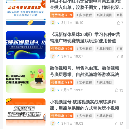
绅白不白小红书无货源电商第五版0资
金投入出单，没脑子图文，精细化管理
游戏玩法，日收入几百到几千
付费阅读
9.9
# 实例教程
# 副业项目
# 基础
￥
3月1日 19:10
7
《玩新媒体星球3.0版》学习各种IP营
销推广转现赚钱游戏玩法(使用价值
498)
付费阅读
9.9
# 实例教程
# 暴利项目
# 直播
￥
3月1日 19:07
5
微信视频号、销售Puls班、微信视频
号底层思维、自然流渔塘等游戏玩法
付费阅读
9.9
# 实例教程
# 副业项目
￥
3月1日 19:05
13
小视频提号·破播视频实战演练操作
课，用简单易懂的方式带你玩小视频
付费阅读
9.9
# 实例教程
# 基础教程
￥
3月1日 19:03
12