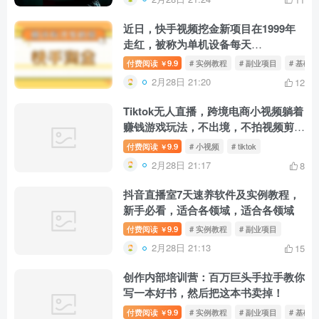
近日，快手视频挖金新项目在1999年
走红，被称为单机设备每天
100~200[全套详细游戏玩法实例教程]
付费阅读
9.9
# 实例教程
# 副业项目
# 基础
￥
2月28日 21:20
12
Tiktok无人直播，跨境电商小视频躺着
赚钱游戏玩法，不出境，不拍视频剪
辑，不拍照，不发货，不售后
付费阅读
9.9
# 小视频
# tiktok
￥
2月28日 21:17
8
抖音直播室7天速养软件及实例教程，
新手必看，适合各领域，适合各领域
付费阅读
9.9
# 实例教程
# 副业项目
￥
2月28日 21:13
15
创作内部培训营：百万巨头手拉手教你
写一本好书，然后把这本书卖掉！
付费阅读
9.9
# 实例教程
# 副业项目
# 基础
￥