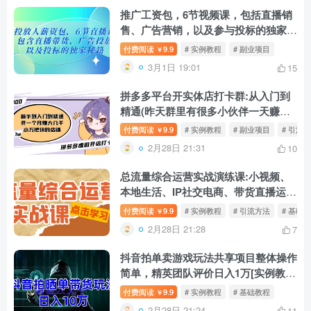
推广工资包，6节视频课，包括直播销
售、广告营销，以及参与投标的独家代
理秘密。
付费阅读
9.9
# 实例教程
# 副业项目
￥
3月1日 19:01
15
拼多多平台开实体店打卡群:从入门到
精通(昨天群里有很多小伙伴一天赚
3000)2月26日升级。
付费阅读
9.9
# 实例教程
# 副业项目
# 引流
￥
2月28日 21:31
10
总流量综合运营实战演练课:小视频、
本地生活、IP社交电商、带货直播运
营。
付费阅读
9.9
# 实例教程
# 引流方法
# 基础
￥
2月28日 21:28
7
抖音拍单卖游戏玩法共享项目整体操作
简单，精英团队评价日入1万[实例教程
素材内容】
付费阅读
9.9
# 实例教程
# 基础教程
￥
2月28日 21:24
11