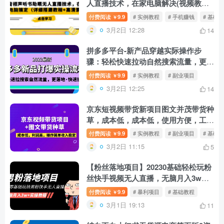
人直播技术，在家电脑解决(视频教学
高清图片素材)
付费阅读
9.9
# 实例教程
# 手机赚钱
# 基础
￥
3月2日 12:28
14
拼多多平台-新产品穿越实际操作步
骤：轻松快速拉动自然搜索流量，更落
地式，快速升级！
付费阅读
9.9
# 实例教程
# 副业项目
￥
3月2日 12:25
14
京东短视频带货新项目图文并茂带货种
草，成本低，成本低，使用方便，工作
稳定
付费阅读
9.9
# 实例教程
# 副业项目
# 基础
￥
3月2日 11:15
5
【粉丝落地项目】20230基础轻松玩粉
丝快手视频无人直播，无脑月入3w实
际操作实例教程！
付费阅读
9.9
# 暴利项目
# 基础教程
￥
3月1日 19:13
11