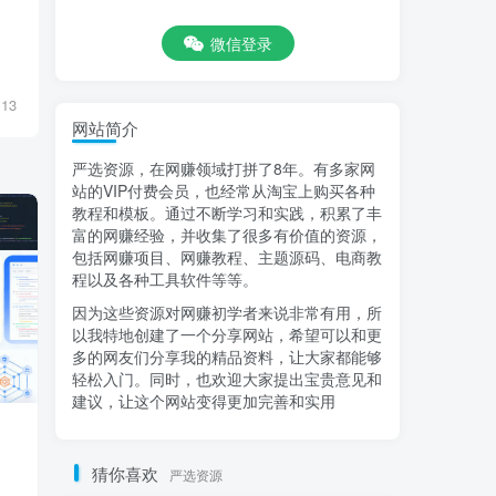
微信登录
13
网站简介
严选资源，在网赚领域打拼了8年。有多家网
站的VIP付费会员，也经常从淘宝上购买各种
教程和模板。通过不断学习和实践，积累了丰
富的网赚经验，并收集了很多有价值的资源，
包括网赚项目、网赚教程、主题源码、电商教
程以及各种工具软件等等。
因为这些资源对网赚初学者来说非常有用，所
以我特地创建了一个分享网站，希望可以和更
多的网友们分享我的精品资料，让大家都能够
轻松入门。同时，也欢迎大家提出宝贵意见和
建议，让这个网站变得更加完善和实用
小红书运营投流，小红书广告投放从0到
线上旧衣回收项
1的实战课，学完即可开始投放
频，每天花一分
蓝海市场【揭秘
猜你喜欢
严选资源
付费阅读
9.9
精选课程
付费阅读
9.9
￥
￥