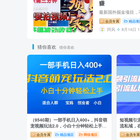
赚
最新国外掘金项目，
会员专属
精品项
阿风
8月14日 1
猜你喜欢
猜你喜欢
（9540期）一部手机日入400+，抖音萌
短视频引
宠视频玩法2.0，小白十分钟轻松上手
流私域，
（教程+素材）
会员专属
精品项目
网络项目
会员专属