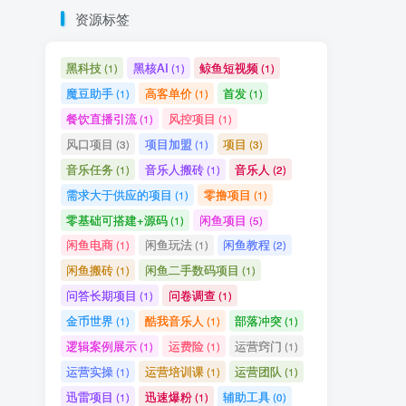
资源标签
黑科技
黑核AI
鲸鱼短视频
(1)
(1)
(1)
魔豆助手
高客单价
首发
(1)
(1)
(1)
餐饮直播引流
风控项目
(1)
(1)
风口项目
项目加盟
项目
(3)
(1)
(3)
音乐任务
音乐人搬砖
音乐人
(1)
(1)
(2)
需求大于供应的项目
零撸项目
(1)
(1)
零基础可搭建+源码
闲鱼项目
(1)
(5)
闲鱼电商
闲鱼玩法
闲鱼教程
(1)
(1)
(2)
闲鱼搬砖
闲鱼二手数码项目
(1)
(1)
问答长期项目
问卷调查
(1)
(1)
金币世界
酷我音乐人
部落冲突
(1)
(1)
(1)
逻辑案例展示
运费险
运营窍门
(1)
(1)
(1)
运营实操
运营培训课
运营团队
(1)
(1)
(1)
迅雷项目
迅速爆粉
辅助工具
(1)
(1)
(0)