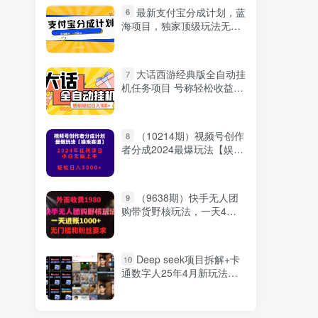
最新支付宝分成计划，蓝
6
海项目，独家顶级玩法无脑
自动剪辑，小白也能轻松月
入2w＋
大话西游经典版全自动挂
7
机任务项目 号称轻松收益
100+【永久脚本+详细教
程】
（10214期）视频号创作
8
者分成2024最爆玩法【娱乐
赛道】，小白无脑上手，轻
松日入3000+
（9638期）快手无人团
9
购带货野核玩法，一天4位
数 无任何门槛
Deep seek项目拆解+卡
10
通数字人25年4月新玩法日
引200+创业粉十分钟一条混
剪日稳定四位数变现！