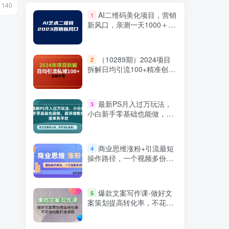
12月14日 12:00
3月17日 08:5
140
1697
147
AI二维码美化项目，营销
1
新风口，亲测一天1000＋，
小白可做
（10289期）2024项目
2
拆解日均引流100+精准创业
粉，全程干货
最新PS月入过万玩法，
3
小白新手零基础也能做，超
详细教程接单到手软，每天
花费两小时，简单轻松且暴
L
商业思维涨粉+引流最短
4
操作路径，一个视频多份收
益
爆款文案写作课-做好文
5
案策划提高转化率，不花钱
也能打造爆款（19节课）