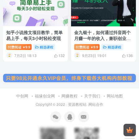
知乎小说推文项目教学，简单
金九银十，如何通过抖音两个
易上手，每天3小时轻松变现
月赚一年的收入，兼职创业闷
声赚钱，捡钱时机速度搞起
付费阅读
9.9
精选课程
付费阅读
9.9
精选课程
￥
￥
【揭秘】
7月2日 18:13
9月23日 19:01
132
136
中创网
福缘创业网
网赚教程
关于我们
网站地图
Copyright © 2022 ·
资源教程站
·
网站合作