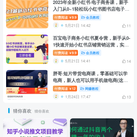
2023年全新小红书·电子商务课，新手
入门从0~1轻松玩小红书图书店电子商
务
付费阅读
9.9
会员教程
￥
5月21日 14:42
11
百宝电子商务小红书夏令营，新手从0-
1快速开始小红书店铺营销运营，实战
模拟操作流程轻松，月收入超过1万
付费阅读
9.9
会员教程
￥
5月21日 14:41
14
胖哥·短片带货电商课，零基础可以学
电商，新人也可以用手机做电商(这个
都可以)胖哥·短片带货电商课程，零基
付费阅读
12
网赚教程
￥
础可学电商，新人也可用手机做电商
1月24日 17:47
13
猜你喜欢
猜你喜欢