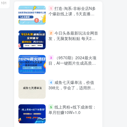
7月17日 12:05
4月29日 17:2
101
1780
152
打造-淘系-非标全店N多
1
个爆款线上课，5天直播课
（19期）
今日头条最新玩法全网首
2
发，无脑复制粘贴 每天2小
时月入5000+，非常适合新
手小白
（9570期）2024最火项
3
目，AI一键图片生成高质量
原创视频，无脑搬运，简单
操作日入500+
咸鱼七天爆单法，价值
4
398元，学会了，适用所有
的行业
线上男粉+线下成体馆：
5
单月狂赚10W+1.0