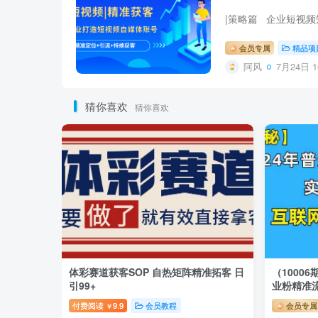
|策略篇 企业短视频矩
会员专属
精品项
阿风
7月24日 1
猜你喜欢
猜你喜欢
体彩赛道获客SOP 自热矩阵精准拓客 日
（1000
引99+
业粉精准
攻略
付费阅读
9.9
会员教程
会员专属
￥