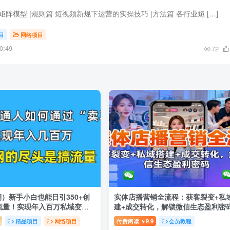
阵模型 |规则篇 短视频新规下运营的实操技巧 |方法篇 各行业短 […]
目
网络项目
0:49
72
6期）新手小白也能日引350+创
实体店播营销全流程：获客裂变+私
流量！实现年入百万私域变现
建+成交转化，解锁微信生态盈利密
精品项目
网络项目
付费阅读
9.9
会员教程
￥