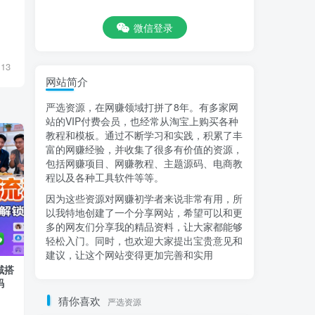
微信登录
13
网站简介
严选资源，在网赚领域打拼了8年。有多家网
站的VIP付费会员，也经常从淘宝上购买各种
教程和模板。通过不断学习和实践，积累了丰
富的网赚经验，并收集了很多有价值的资源，
包括网赚项目、网赚教程、主题源码、电商教
程以及各种工具软件等等。
因为这些资源对网赚初学者来说非常有用，所
以我特地创建了一个分享网站，希望可以和更
多的网友们分享我的精品资料，让大家都能够
轻松入门。同时，也欢迎大家提出宝贵意见和
建议，让这个网站变得更加完善和实用
域搭
外卖浏览全自动掘金挂机项目 可矩阵操
2026抖音小店
码
作 轻松日入500+
品、流量、起店
地，快速起店变
猜你喜欢
严选资源
付费阅读
9.9
会员教程
付费阅读
9.9
￥
￥