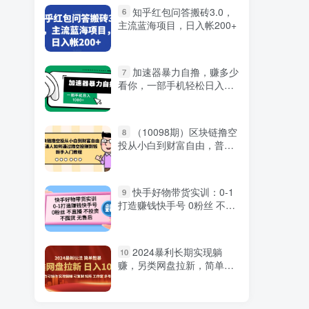
知乎红包问答搬砖3.0，
6
主流蓝海项目，日入帐200+
加速器暴力自撸，赚多少
7
看你，一部手机轻松日入
1000+
（10098期）区块链撸空
8
投从小白到财富自由，普通
人如何通过撸空投赚钱，新
手入门教程
快手好物带货实训：0-1
9
打造赚钱快手号 0粉丝 不直
播 不投资 不囤货 无售后
2024暴利长期实现躺
10
赚，另类网盘拉新，简单发
视频泛流拉新变现适合个
人，矩阵工作室轻松日入
1000+