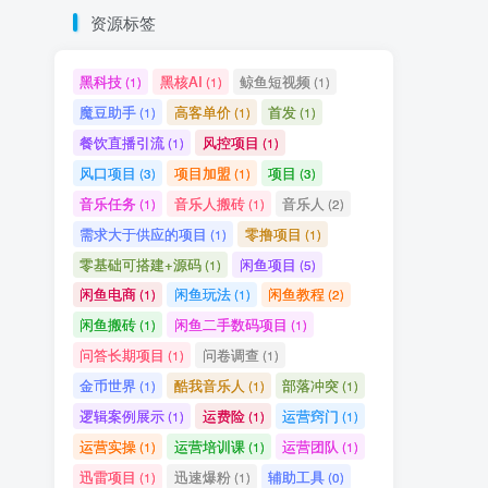
资源标签
黑科技
黑核AI
鲸鱼短视频
(1)
(1)
(1)
魔豆助手
高客单价
首发
(1)
(1)
(1)
餐饮直播引流
风控项目
(1)
(1)
风口项目
项目加盟
项目
(3)
(1)
(3)
音乐任务
音乐人搬砖
音乐人
(1)
(1)
(2)
需求大于供应的项目
零撸项目
(1)
(1)
零基础可搭建+源码
闲鱼项目
(1)
(5)
闲鱼电商
闲鱼玩法
闲鱼教程
(1)
(1)
(2)
闲鱼搬砖
闲鱼二手数码项目
(1)
(1)
问答长期项目
问卷调查
(1)
(1)
金币世界
酷我音乐人
部落冲突
(1)
(1)
(1)
逻辑案例展示
运费险
运营窍门
(1)
(1)
(1)
运营实操
运营培训课
运营团队
(1)
(1)
(1)
迅雷项目
迅速爆粉
辅助工具
(1)
(1)
(0)