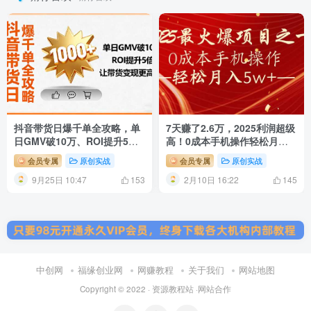
抖音带货日爆千单全攻略，单
7天赚了2.6万，2025利润超级
日GMV破10万、ROI提升5
高！0成本手机操作轻松月入
倍，让带货变现更高效
5w+
会员专属
原创实战
会员专属
原创实战
9月25日 10:47
2月10日 16:22
153
145
中创网
福缘创业网
网赚教程
关于我们
网站地图
Copyright © 2022 ·
资源教程站
·
网站合作