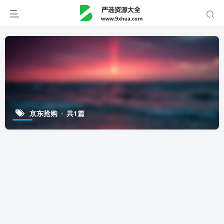
京东抢购
共1篇