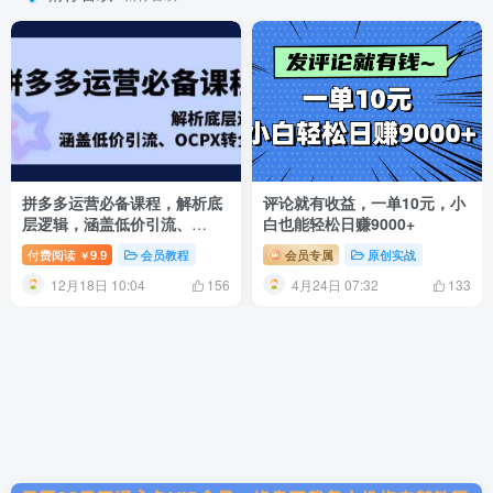
拼多多运营必备课程，解析底
评论就有收益，一单10元，小
层逻辑，涵盖低价引流、
白也能轻松日赚9000+
OCPX转全站
付费阅读
9.9
会员教程
会员专属
原创实战
￥
12月18日 10:04
4月24日 07:32
156
133