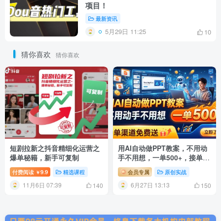
项目！
最新资讯
5月29日 11:25
10
猜你喜欢
猜你喜欢
短剧拉新之抖音精细化运营之
用AI自动做PPT教案，不用动
爆单秘籍，新手可复制
手不用想，一单500+，接单渠
道免费送
付费阅读
9.9
精选课程
会员专属
原创实战
￥
11月6日 07:39
6月27日 13:13
140
150