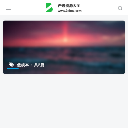
低成本
共2篇