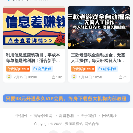
利用信息差赚钱项目，零成本
三款老游戏全自动掘金，无需
每单都是纯利润！适合新手小
人工操作，每天轻松日入1k，
白，日赚无上限
项目长期稳定【揭秘】
付费阅读
9.9
会员教程
付费阅读
9.9
精选课程
￥
￥
2月19日 09:00
1月14日 10:58
102
71
中创网
福缘创业网
网赚教程
关于我们
网站地图
Copyright © 2022 ·
资源教程站
·
网站合作