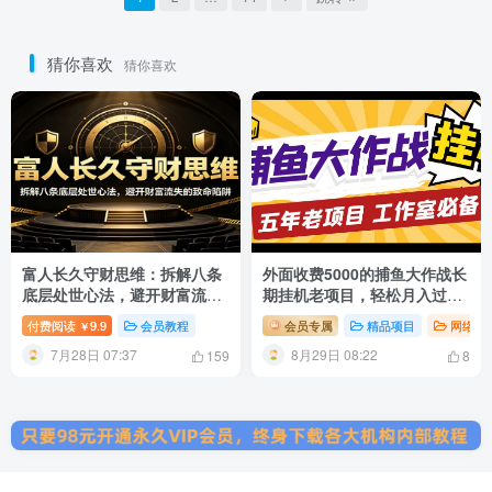
猜你喜欢
猜你喜欢
富人长久守财思维：拆解八条
外面收费5000的捕鱼大作战长
底层处世心法，避开财富流失
期挂机老项目，轻松月入过万
的致命陷阱
【群控脚本+教程】
付费阅读
9.9
会员教程
会员专属
精品项目
网络项
￥
7月28日 07:37
8月29日 08:22
159
8