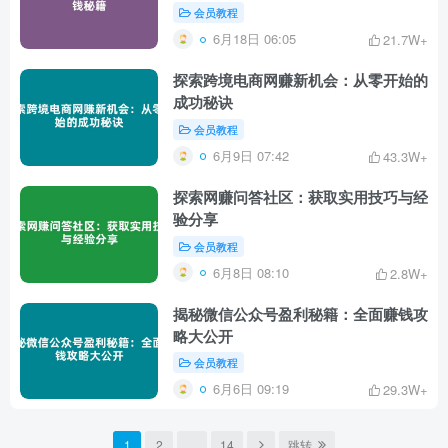
会员教程
6月18日 06:05
21.7W+
探索跨境电商网赚新机会：从零开始的
成功秘诀
会员教程
6月9日 07:42
43.3W+
探索网赚问答社区：获取实用技巧与经
验分享
会员教程
6月8日 08:10
2.8W+
揭秘微信公众号盈利秘籍：全面赚钱攻
略大公开
会员教程
6月6日 09:19
29.3W+
1
2
…
14
跳转