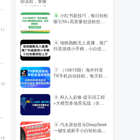
收入在线赚钱。轻松赚钱的兼职网赚方式既能让你在家工作，又能灵活安排时间互联网赚钱。这篇文章将为你详细介绍一些有效的...
微信登录
小红书新技巧，每日轻松
5
吸引50+高质量创业粉丝，
附详细教程
11
地铁跑酷无人直播，推广
6
抖音游戏小手柄，小白也能
轻松上手
成为许多人的主要收入来源网赚创业。然而，仅仅依靠单一的收入渠道已不足以应对市场的快速变化网赚创业。通过有效地整合网...
（10815期）海外抖音
7
TK手机自动挂机，每天轻松
搞2张
15
AI人人必修-提示词工程
8
+大模型多场景实战（全套
课程）
的重要选择网赚创业。通过正确的策略和方法，个人可以在网上赚取可观的收入电商创业。本文将全面介绍如何进入网赚领域，并...
汽水原创音乐DeepSeek
9
一键生成新手小白轻松搞定
严选资源
每月多收入5000+
15