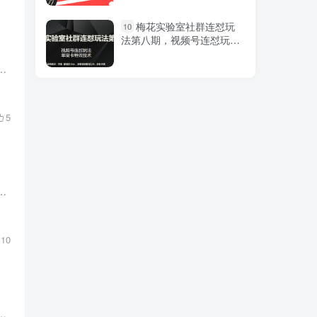
商业IP-孵化训练营新
1
梅花实验室社群连怼玩
10
版，教你做商业Ip，做好人
法第八期，视频号连怼玩法
设，流量搞好钱
苹果卡特效技术
商创业。通过充分利用互联网资源，你可以在家中就能进行各种兼职工作，不仅能够增加收入，还能提升个人技能在线赚钱。本文...
(10174期）2024公众号
2
流量主野路子，视频搬运AI
生成 ，无脑操作几分钟一个
5
原创作品…
拼多多第37期：拼多多
3
单品裂变起爆2.0
始关注网赚这一领域副业赚钱。通过有效整合网赚资源，开启副业新篇，不仅能够增加收入，还能为职业发展带来新的机遇网赚创...
（9526期）小红书运营
4
全部流程，掌握小红书玩法
规则，开店赚钱
10
小红书新技巧，每日轻松
5
吸引50+高质量创业粉丝，
附详细教程
人实现财务自由的有效途径短视频网课。网赚课程“改变人生的第一步”旨在为学习者提供系统化的网络赚钱知识和技能，帮助他...