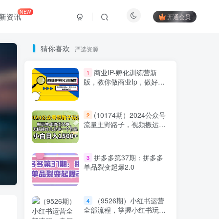
NEW
新资讯
开通会员
猜你喜欢
严选资源
商业IP-孵化训练营新
1
版，教你做商业Ip，做好人
设，流量搞好钱
(10174期）2024公众号
2
流量主野路子，视频搬运AI
生成 ，无脑操作几分钟一个
原创作品…
Hi！请登录
拼多多第37期：拼多多
3
单品裂变起爆2.0
登录
注册
（9526期）小红书运营
4
全部流程，掌握小红书玩法
社交账号登录
规则，开店赚钱