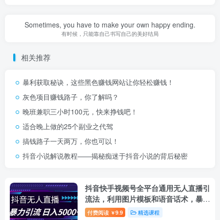
Sometimes, you have to make your own happy ending.
有时候，只能靠自己书写自己的美好结局
相关推荐
暴利获取秘诀，这些黑色赚钱网站让你轻松赚钱！
灰色项目赚钱路子，你了解吗？
晚班兼职三小时100元，快来挣钱吧！
适合晚上做的25个副业之代驾
搞钱路子一天两万，你也可以！
抖音小说解说教程——揭秘痴迷于抖音小说的背后秘密
抖音快手视频号全平台通用无人直播引
流法，利用图片模板和语音话术，暴力
日引流100+创业粉【揭秘】
付费阅读
9.9
精选课程
￥