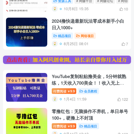
资源工具
# 网赚平台
# 网赚论坛
# 网络赚钱
10月8日 15:35
10
2024撸快递最新玩法零成本新手小白
日入1000+
精品项目
网络项目
8月25日 08:01
7
YouTube复制粘贴撸美金，5分钟就熟
练，1天收入700美金！！收入无上
限，可批量！
付费阅读
9.9
会员教程
￥
1月4日 11:59
122
零撸红包：无脑操作不养机，单日单号
100+，硬撸上不封顶
付费阅读
9.9
精品项目
￥
9月11日 13:13