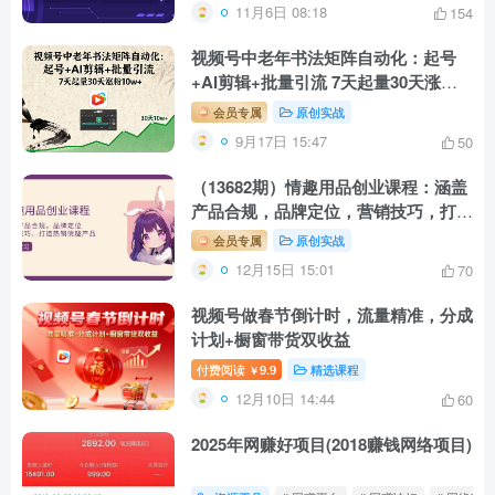
11月6日 08:18
154
视频号中老年书法矩阵自动化：起号
+AI剪辑+批量引流 7天起量30天涨粉
10w+
会员专属
原创实战
9月17日 15:47
50
（13682期）情趣用品创业课程：涵盖
产品合规，品牌定位，营销技巧，打造
热销情趣产品
会员专属
原创实战
12月15日 15:01
70
视频号做春节倒计时，流量精准，分成
计划+橱窗带货双收益
付费阅读
9.9
精选课程
￥
12月10日 14:44
60
2025年网赚好项目(2018赚钱网络项目)