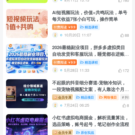
160
AI短视频玩法，价值+共鸣玩法，单号
每天收益7张小白可玩，操作简单
付费阅读
9.9
精选课程
￥
10月20日 11:07
88
2026最稳副业项目，拼多多虚拟类目
自动发货和客服玩法，睡觉都在进账，
月1-5W【揭秘】
付费阅读
9.9
精选课程
￥
5月28日 11:33
172
不起眼的抖音细分赛道-宠物冷知识，
一段宠物视频配文案，有人靠这个月入
10w
会员专属
精品项目
网络项目
# 抖音
7月24日 06:25
8
小红书虚拟电商掘金，解析流量算法，
选品策略，账号起号，笔记创作全流程
会员专属
原创实战