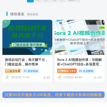
猜你喜欢
猜你喜欢
游戏自动打金，每天赚千元，
Sora 2 AI视频创作课：功能解
门槛收益高，操作简单
析+ChatGPT结合+多场景用
例，新手快速上手
会员专属
原创实战
付费阅读
9.9
会员教程
￥
2月23日 11:51
12月6日 09:40
43
191