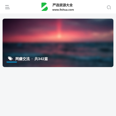
网赚交流
共342篇