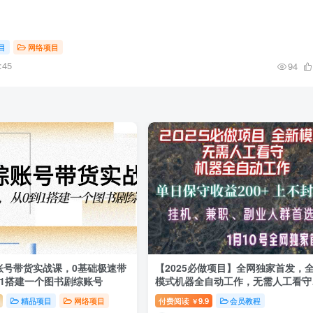
目
网络项目
:45
94
账号带货实战课，0基础极速带
【2025必做项目】全网独家首发，
到1搭建一个图书剧综账号
模式机器全自动工作，无需人工看守
单日保守200+
精品项目
网络项目
付费阅读
9.9
会员教程
￥