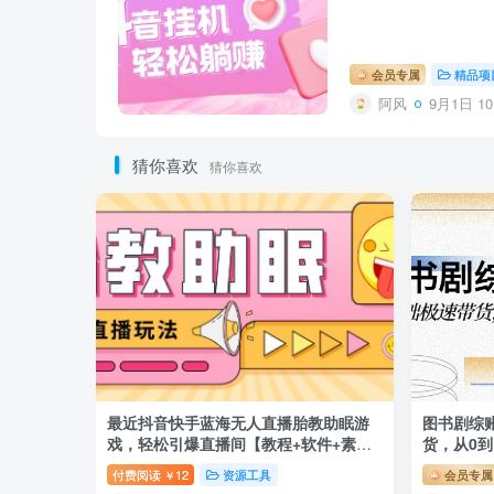
会员专属
精品项
阿风
9月1日 10
猜你喜欢
猜你喜欢
最近抖音快手蓝海无人直播胎教助眠游
图书剧综
戏，轻松引爆直播间【教程+软件+素
货，从0
材】
付费阅读
12
资源工具
会员专属
￥