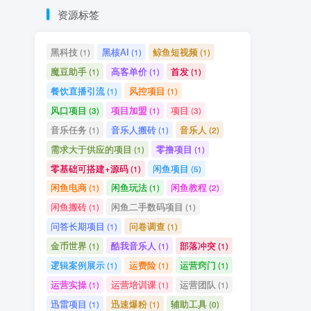
资源标签
黑科技
黑核AI
鲸鱼短视频
(1)
(1)
(1)
魔豆助手
高客单价
首发
(1)
(1)
(1)
餐饮直播引流
风控项目
(1)
(1)
风口项目
项目加盟
项目
(3)
(1)
(3)
音乐任务
音乐人搬砖
音乐人
(1)
(1)
(2)
需求大于供应的项目
零撸项目
(1)
(1)
零基础可搭建+源码
闲鱼项目
(1)
(5)
闲鱼电商
闲鱼玩法
闲鱼教程
(1)
(1)
(2)
闲鱼搬砖
闲鱼二手数码项目
(1)
(1)
问答长期项目
问卷调查
(1)
(1)
金币世界
酷我音乐人
部落冲突
(1)
(1)
(1)
逻辑案例展示
运费险
运营窍门
(1)
(1)
(1)
运营实操
运营培训课
运营团队
(1)
(1)
(1)
迅雷项目
迅速爆粉
辅助工具
(1)
(1)
(0)