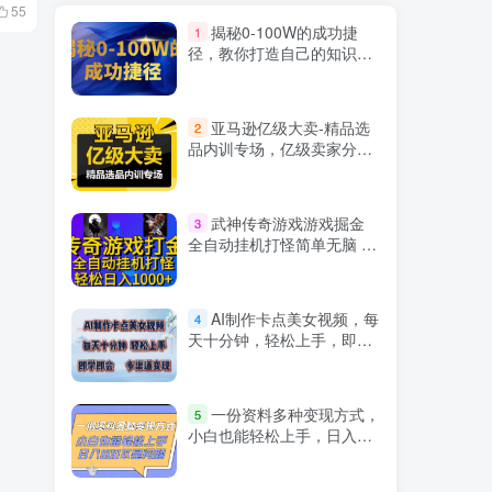
5月29日 10:17
9月2日 07:37
55
912
135
揭秘0-100W的成功捷
1
径，教你打造自己的知识付
费体系，日入3000+
亚马逊亿级大卖-精品选
2
品内训专场，亿级卖家分享
选品成功之道
武神传奇游戏游戏掘金
3
全自动挂机打怪简单无脑 新
手小白可操作 日入1000+
AI制作卡点美女视频，每
4
天十分钟，轻松上手，即学
即会，多渠道变现
一份资料多种变现方式，
5
小白也能轻松上手，日入
800不是问题