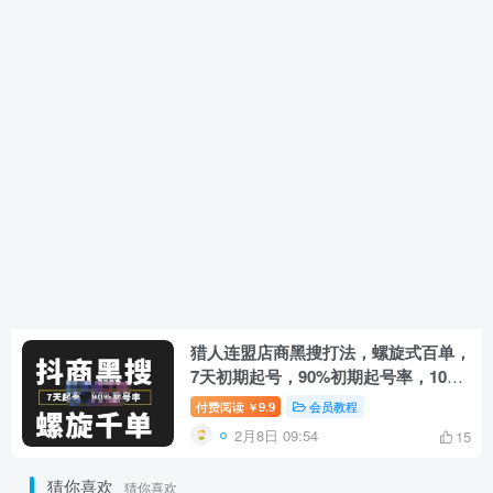
猎人连盟店商黑搜打法，螺旋式百单，
7天初期起号，90%初期起号率，100%
挣钱。
付费阅读
9.9
会员教程
￥
2月8日 09:54
15
猜你喜欢
猜你喜欢