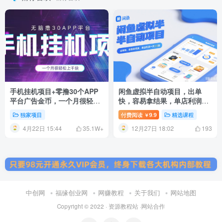
手机挂机项目+零撸30个APP
闲鱼虚拟半自动项目，出单
平台广告金币，一个月很轻松
快，容易拿结果，单店利润一
大几千
天3-5张
独家项目
付费阅读
9.9
精选课程
￥
4月22日 15:44
12月27日 18:02
35.1W+
193
中创网
福缘创业网
网赚教程
关于我们
网站地图
Copyright © 2022 ·
资源教程站
·
网站合作