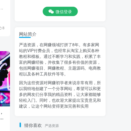
流神器，小白一部手机无脑照抄也能日入过百！第一. 项目核心 不仅仅可以引流，还可以直接 […]
微信登录
8
网站简介
严选资源，在网赚领域打拼了8年。有多家网
站的VIP付费会员，也经常从淘宝上购买各种
教程和模板。通过不断学习和实践，积累了丰
富的网赚经验，并收集了很多有价值的资源，
包括网赚项目、网赚教程、主题源码、电商教
程以及各种工具软件等等。
因为这些资源对网赚初学者来说非常有用，所
以我特地创建了一个分享网站，希望可以和更
多的网友们分享我的精品资料，让大家都能够
轻松入门。同时，也欢迎大家提出宝贵意见和
建议，让这个网站变得更加完善和实用
，
家居建材设计师直播间搭建，直播不求
一键制作吃瓜视
…
人，自己轻松搞定
视频可以实现一
数收益【揭秘】
猜你喜欢
严选资源
会员专属
精品项目
网络项目
付费阅读
9.9
￥