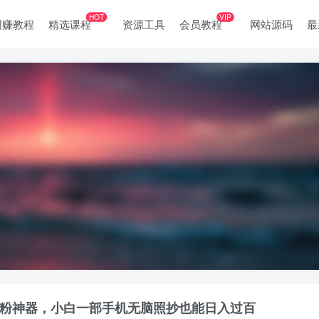
HOT
VIP
网赚教程
精选课程
资源工具
会员教程
网站源码
最
引百粉神器，小白一部手机无脑照抄也能日入过百