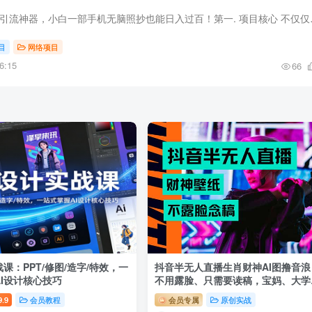
2023最新日引百粉的引
目
网络项目
6:15
66
战课：PPT/修图/造字/特效，一
抖音半无人直播生肖财神AI图撸音浪
I设计核心技巧
不用露脸、只需要读稿，宝妈、大学
9.9
会员教程
会员专属
原创实战