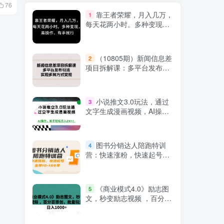
7月26日 15:44
7月11日 12:4
76
100
5
靠王者荣耀，月入几万，
1
每天花两小时。多种变现，
易操作，有手就行
（10805期）新闻信息差
2
项目拆解课：多平台发布引
流，实现多种方式变现
小说推文3.0玩法，通过
3
文字生成漫画视频，AI操
作，新手轻松月入2W+！
图书分销达人陪跑特训
4
营：快速涨粉，快速起号出
单10-100单！
《商业模式4.0》励志图
5
文，秒变励志视频 ，百分百
原创，批量玩法，日入
1000+