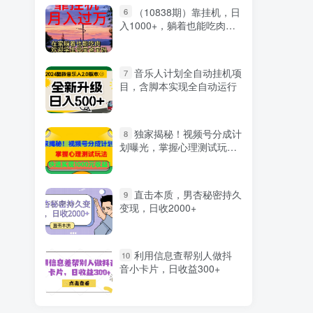
（10838期）靠挂机，日
6
入1000+，躺着也能吃肉，
适合宝爸宝妈学生党工作
室，电脑手…
音乐人计划全自动挂机项
7
目，含脚本实现全自动运行
独家揭秘！视频号分成计
8
划曝光，掌握心理测试玩
法，快速实现1000元收益
直击本质，男杏秘密持久
9
变现，日收2000+
利用信息查帮别人做抖
10
音小卡片，日收益300+