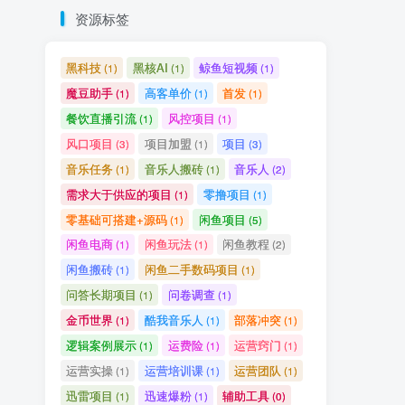
资源标签
黑科技
黑核AI
鲸鱼短视频
(1)
(1)
(1)
魔豆助手
高客单价
首发
(1)
(1)
(1)
餐饮直播引流
风控项目
(1)
(1)
风口项目
项目加盟
项目
(3)
(1)
(3)
音乐任务
音乐人搬砖
音乐人
(1)
(1)
(2)
需求大于供应的项目
零撸项目
(1)
(1)
零基础可搭建+源码
闲鱼项目
(1)
(5)
闲鱼电商
闲鱼玩法
闲鱼教程
(1)
(1)
(2)
闲鱼搬砖
闲鱼二手数码项目
(1)
(1)
问答长期项目
问卷调查
(1)
(1)
金币世界
酷我音乐人
部落冲突
(1)
(1)
(1)
逻辑案例展示
运费险
运营窍门
(1)
(1)
(1)
运营实操
运营培训课
运营团队
(1)
(1)
(1)
迅雷项目
迅速爆粉
辅助工具
(1)
(1)
(0)