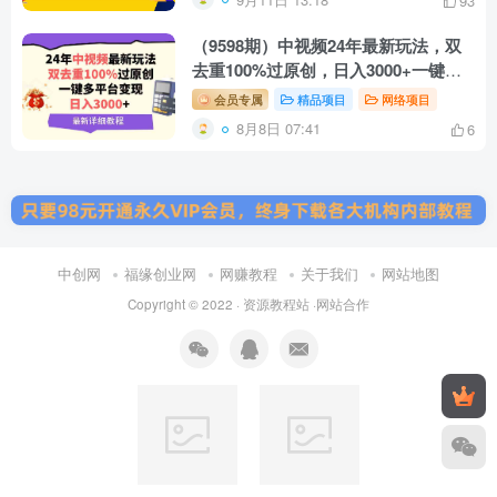
93
（9598期）中视频24年最新玩法，双
去重100%过原创，日入3000+一键多
平台变现
会员专属
精品项目
网络项目
8月8日 07:41
6
中创网
福缘创业网
网赚教程
关于我们
网站地图
Copyright © 2022 ·
资源教程站
·
网站合作