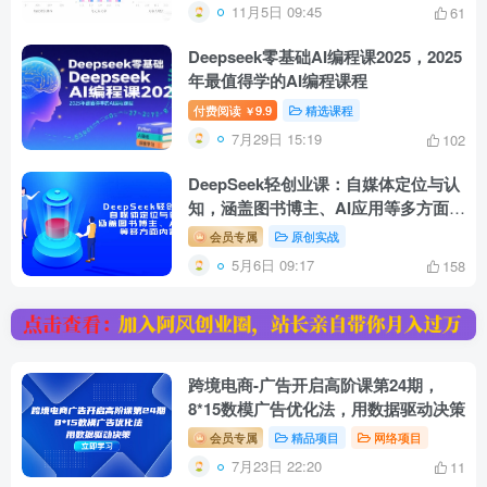
11月5日 09:45
61
Deepseek零基础AI编程课2025，2025
年最值得学的AI编程课程
付费阅读
9.9
精选课程
￥
7月29日 15:19
102
DeepSeek轻创业课：自媒体定位与认
知，涵盖图书博主、AI应用等多方面内
容
会员专属
原创实战
5月6日 09:17
158
跨境电商-广告开启高阶课第24期，
8*15数模广告优化法，用数据驱动决策
会员专属
精品项目
网络项目
7月23日 22:20
11