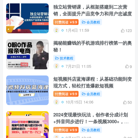
独立站营销课，从框架搭建到二次营
销，全面提升产品竞争力和用户忠诚度
付费阅读
9.9
会员教程
￥
1月4日 11:59
123
揭秘能赚钱的手机游戏排行榜第一的奥
秘！
技术教程
7月21日 11:05
9
短视频抖店蓝海课程：从基础功能到变
现方式，轻松打造爆款短视频
付费阅读
9.9
会员教程
￥
10月15日 14:06
50
2024变现最快玩法，创作者分成计划
+抖音同步进行！一条视频3000+，接
条广告一万二！
付费阅读
9.9
会员教程
￥
9月11日 13:18