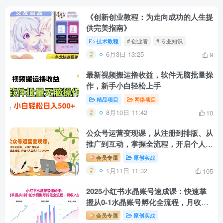
《创新创业教程：为走向成功的人生提
供完美指南》
技术教程
# 创业者
# 专业知识
6月3日 13:25
9
最新视频搬运撸收益，软件无脑批量操
作，新手小白轻松上手
精品项目
网络项目
8月10日 11:42
10
公众号运营变现课，从注册到排版、从
推广到互动，掌握全流程，开启个人品
牌月入30000+
会员专属
原创实战
1月11日 11:32
105
2025小红书水晶账号速成课：快速掌
握从0-1水晶账号孵化全流程，月收入
达2w
会员专属
原创实战