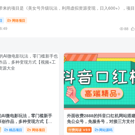
大家好，
目
网络项目
6:49
88
的AI微电影玩法，零门槛新手
外面收费2888的抖音口红机网站搭
原创作品，多种变现方式【视
免公众号，免服务号，对接三方支付
【源码+教程】
精品项目
网络项目
付费阅读
9.9
网站源码
￥