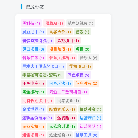
资源标签
黑科技
黑核AI
鲸鱼短视频
(1)
(1)
(1)
魔豆助手
高客单价
首发
(1)
(1)
(1)
餐饮直播引流
风控项目
(1)
(1)
风口项目
项目加盟
项目
(3)
(1)
(3)
音乐任务
音乐人搬砖
音乐人
(1)
(1)
(2)
需求大于供应的项目
零撸项目
(1)
(1)
零基础可搭建+源码
闲鱼项目
(1)
(5)
闲鱼电商
闲鱼玩法
闲鱼教程
(1)
(1)
(2)
闲鱼搬砖
闲鱼二手数码项目
(1)
(1)
问答长期项目
问卷调查
(1)
(1)
金币世界
酷我音乐人
部落冲突
(1)
(1)
(1)
逻辑案例展示
运费险
运营窍门
(1)
(1)
(1)
运营实操
运营培训课
运营团队
(1)
(1)
(1)
迅雷项目
迅速爆粉
辅助工具
(1)
(1)
(0)