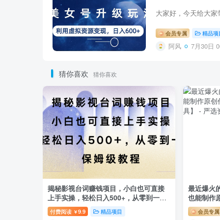
会员专属
精品项
阿风
7月30日 0
猜你喜欢
猜你喜欢
揭秘影视台词赚钱项目，小白也可直接
最近爆火
上手实操，轻松日入500+，从零到一，
也能制作
保姆级教程
频+工具】
付费阅读
9.9
精品项目
会员专属
￥