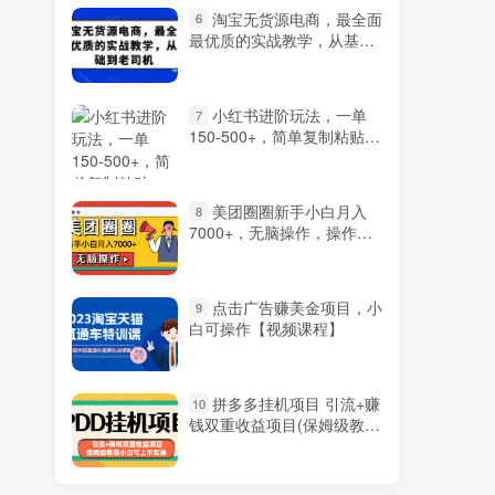
淘宝无货源电商，最全面
6
最优质的实战教学，从基础
到老司机
小红书进阶玩法，一单
7
150-500+，简单复制粘贴，
小白也能轻松上手
美团圈圈新手小白月入
8
7000+，无脑操作，操作就
能挣钱
点击广告赚美金项目，小
9
白可操作【视频课程】
拼多多挂机项目 引流+赚
10
钱双重收益项目(保姆级教程
小白可上手实操)