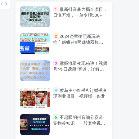
2月10日 16:23
2月24日 09:2
9
1114
141
最新抖音暴力掘金项目，
1
日涨万粉，一单变现500+
2024违章拍照新玩法，
2
推广躺赚+拍照赚钱双模
式，日入1000+
掌握流量变现秘诀！视频
3
号“今日话题”赛道，详解保
姆式教学一体化实操玩法，
日入300+
黄岛主小红书AI订婚书变
4
现副业项目，视频版一条龙
不起眼的抖音细分赛道-
5
宠物冷知识，一段宠物视频
配文案，有人靠这个月入
10w