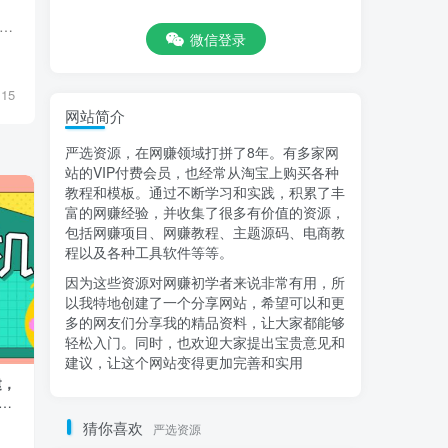
今天给大家带来的项目是《美女号升级玩法，利用虚拟资源变现，日入600+》，项目就是在抖音、快手平台发美 […]
微信登录
15
网站简介
严选资源，在网赚领域打拼了8年。有多家网
站的VIP付费会员，也经常从淘宝上购买各种
教程和模板。通过不断学习和实践，积累了丰
富的网赚经验，并收集了很多有价值的资源，
包括网赚项目、网赚教程、主题源码、电商教
程以及各种工具软件等等。
因为这些资源对网赚初学者来说非常有用，所
以我特地创建了一个分享网站，希望可以和更
多的网友们分享我的精品资料，让大家都能够
轻松入门。同时，也欢迎大家提出宝贵意见和
建议，让这个网站变得更加完善和实用
建，
2025最新AI闪电做外贸实战课，外贸建
不花一分钱，网
站开发客户内容营销从0到3做外贸
赚钱)
猜你喜欢
严选资源
付费阅读
9.9
精选课程
资源工具
￥