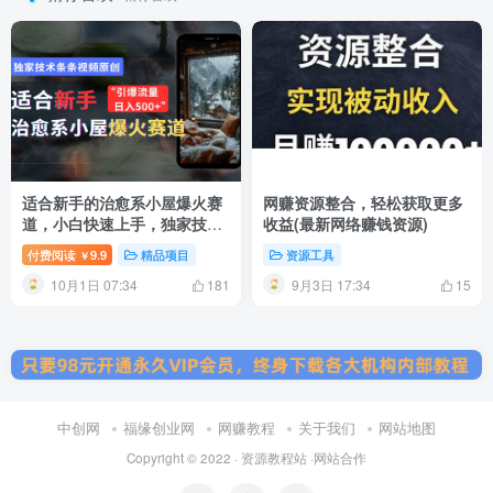
适合新手的治愈系小屋爆火赛
网赚资源整合，轻松获取更多
道，小白快速上手，独家技术
收益(最新网络赚钱资源)
条条视频原创，引爆流量，日
付费阅读
9.9
精品项目
资源工具
￥
入500+
10月1日 07:34
9月3日 17:34
181
15
中创网
福缘创业网
网赚教程
关于我们
网站地图
Copyright © 2022 ·
资源教程站
·
网站合作