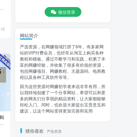
的项目，刷广告就可以赚钱项目，可无限放大批量操作，共三个APP，一天最少30+，多号多得， 金 […]
微信登录
13
网站简介
严选资源，在网赚领域打拼了8年。有多家网
站的VIP付费会员，也经常从淘宝上购买各种
教程和模板。通过不断学习和实践，积累了丰
富的网赚经验，并收集了很多有价值的资源，
包括网赚项目、网赚教程、主题源码、电商教
程以及各种工具软件等等。
因为这些资源对网赚初学者来说非常有用，所
以我特地创建了一个分享网站，希望可以和更
多的网友们分享我的精品资料，让大家都能够
轻松入门。同时，也欢迎大家提出宝贵意见和
建议，让这个网站变得更加完善和实用
到
抖音11W粉丝博主的王者荣耀游戏解说
知识变现课：从
，
教程，文案、配音、素材剪辑全流程，
造个人爆款课 
解锁伙伴计划+精选独家收益，日入1k+
猜你喜欢
严选资源
付费阅读
9.9
精选课程
付费阅读
9.9
￥
￥