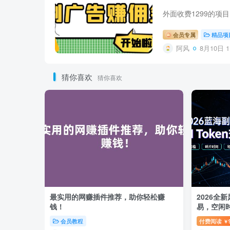
会员专属
精品项
阿风
8月10日 1
猜你喜欢
猜你喜欢
最实用的网赚插件推荐，助你轻松赚
2026全
钱！
易，空闲
盘【揭秘
会员教程
付费阅读
￥