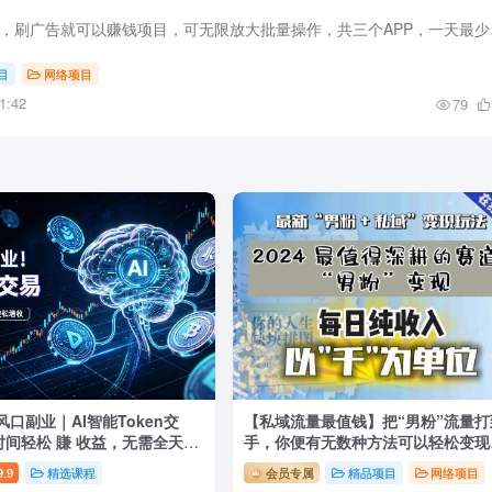
外面收费1299
目
网络项目
1:42
79
新风口副业｜AI智能Token交
【私域流量最值钱】把“男粉”流量打
时间轻松 賺 收益，无需全天盯
手，你便有无数种方法可以轻松变现
】
每日纯收入以“千”为单位
9.9
精选课程
会员专属
精品项目
网络项目