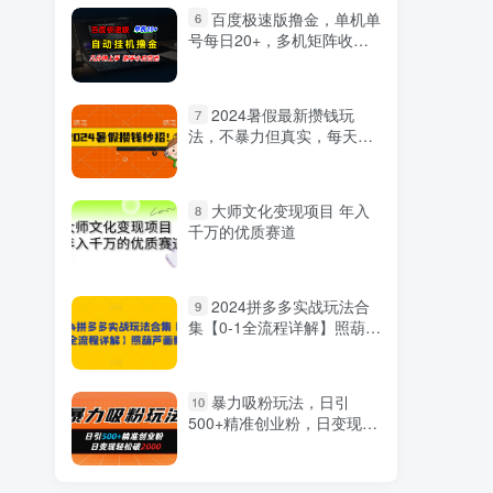
百度极速版撸金，单机单
6
号每日20+，多机矩阵收益
翻倍
2024暑假最新攒钱玩
7
法，不暴力但真实，每天半
小时一顿火锅
大师文化变现项目 年入
8
千万的优质赛道
2024拼多多实战玩法合
9
集【0-1全流程详解】照葫芦
画瓢
暴力吸粉玩法，日引
10
500+精准创业粉，日变现轻
松破2000