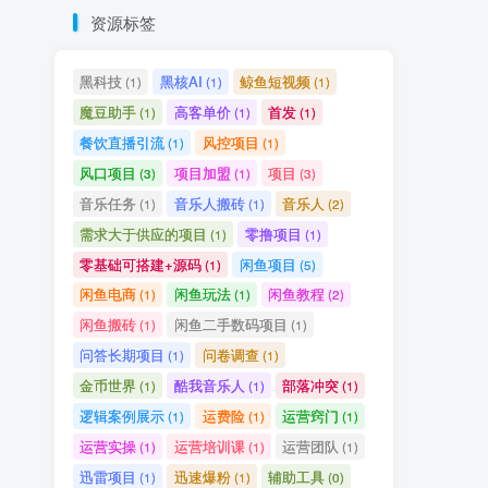
资源标签
黑科技
黑核AI
鲸鱼短视频
(1)
(1)
(1)
魔豆助手
高客单价
首发
(1)
(1)
(1)
餐饮直播引流
风控项目
(1)
(1)
风口项目
项目加盟
项目
(3)
(1)
(3)
音乐任务
音乐人搬砖
音乐人
(1)
(1)
(2)
需求大于供应的项目
零撸项目
(1)
(1)
零基础可搭建+源码
闲鱼项目
(1)
(5)
闲鱼电商
闲鱼玩法
闲鱼教程
(1)
(1)
(2)
闲鱼搬砖
闲鱼二手数码项目
(1)
(1)
问答长期项目
问卷调查
(1)
(1)
金币世界
酷我音乐人
部落冲突
(1)
(1)
(1)
逻辑案例展示
运费险
运营窍门
(1)
(1)
(1)
运营实操
运营培训课
运营团队
(1)
(1)
(1)
迅雷项目
迅速爆粉
辅助工具
(1)
(1)
(0)