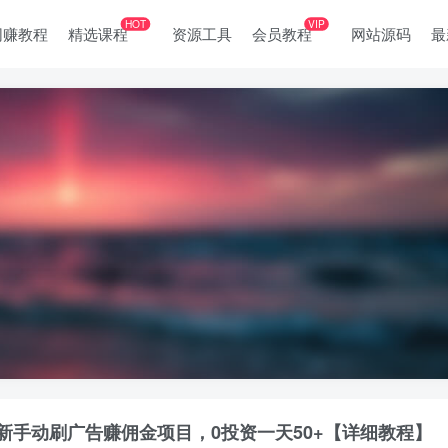
HOT
VIP
网赚教程
精选课程
资源工具
会员教程
网站源码
最
新手动刷广告赚佣金项目，0投资一天50+【详细教程】￼