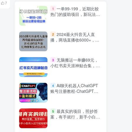
5月29日 12:50
11月2日 10:1
7
1854
87
一单99-199，近期比较
1
热门的援助项目，新玩法更
新更容易出单
2024最火抖音无人直
2
播，两场直播收6000+，会
说话的金杰猫，礼物弹幕互
动小游戏
无脑搬运一单赚69元，
3
小红书卖天涯神贴合集，一
部手机实现日入1000+
Ai聊天机器人ChatGPT
4
账号注册教程-ChatGPT的
使用方法，3种盈利模式
最真实的项目，照抄答
5
案，有手就行，新手小白月
入过万轻轻松松