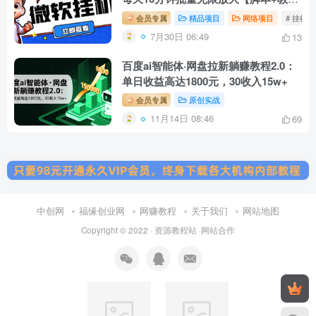
程】
会员专属
精品项目
网络项目
# 挂机
7月30日 06:49
13
百度ai智能体·网盘拉新躺赚教程2.0：
单日收益高达1800元，30收入15w+
会员专属
原创实战
11月14日 08:46
69
中创网
福缘创业网
网赚教程
关于我们
网站地图
Copyright © 2022 ·
资源教程站
·
网站合作