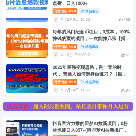
点赞，日入1000+
付费阅读
9.9
精品项目
￥
12月6日 10:36
185
每年的风口纪念币项目，0成本，100%
挣钱的预约项目，一次能挣几张【揭
秘】
付费阅读
9.9
精选课程
￥
12月17日 09:21
41
2025年最强变现思路，割韭菜的时
代， 普通人如何翻身做镰刀？【揭
秘】
付费阅读
9.9
精选课程
￥
2月14日 11:56
94
抖音官方力推的即梦AI拉新项目，0粉
丝也能日入857+(附即梦AI拉新推广入