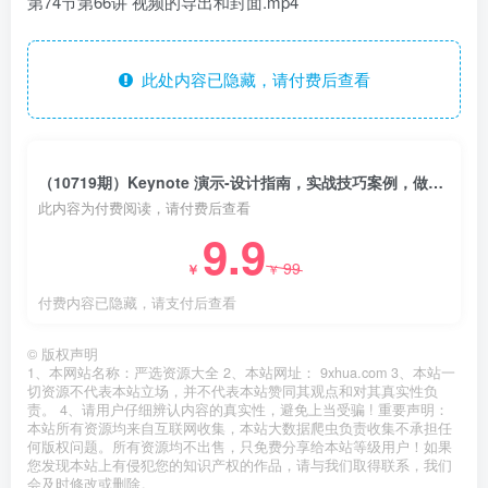
第74节第66讲 视频的导出和封面.mp4
此处内容已隐藏，请付费后查看
（10719期）Keynote 演示-设计指南，实战技巧案例，做出令人耳目一新的演示作品-74节
此内容为付费阅读，请付费后查看
9.9
99
￥
￥
付费内容已隐藏，请支付后查看
©
版权声明
1、本网站名称：严选资源大全 2、本站网址： 9xhua.com 3、本站一
切资源不代表本站立场，并不代表本站赞同其观点和对其真实性负
责。 4、请用户仔细辨认内容的真实性，避免上当受骗 ! 重要声明：
本站所有资源均来自互联网收集，本站大数据爬虫负责收集不承担任
何版权问题。所有资源均不出售，只免费分享给本站等级用户！如果
您发现本站上有侵犯您的知识产权的作品，请与我们取得联系，我们
会及时修改或删除。