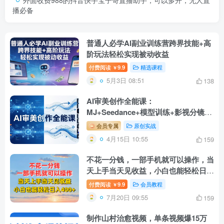
播必备
普通人必学AI副业训练营跨界技能+高
阶玩法轻松实现被动收益
付费阅读
9.9
精选课程
￥
5月3日 08:51
138
AI审美创作全能课：
MJ+Seedance+模型训练+影视分镜
+编剧，一站式掌握AI艺术创作
会员专属
原创实战
4月15日 10:55
159
不花一分钱，一部手机就可以操作，当
天上手当天见收益，小白也能轻松日入
400+
付费阅读
9.9
会员教程
￥
7月20日 09:55
159
制作山村治愈视频，单条视频爆15万