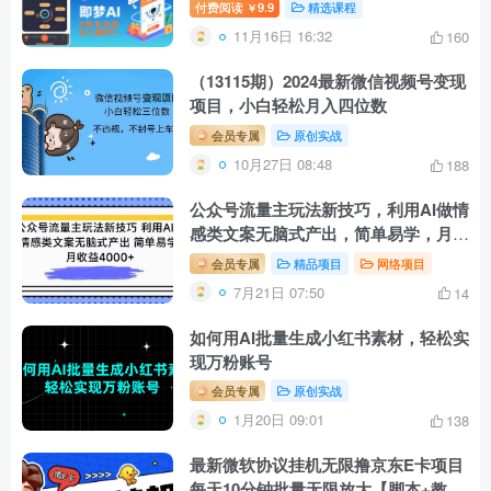
口及教学)
付费阅读
9.9
精选课程
￥
11月16日 16:32
160
（13115期）2024最新微信视频号变现
项目，小白轻松月入四位数
会员专属
原创实战
10月27日 08:48
188
公众号流量主玩法新技巧，利用AI做情
感类文案无脑式产出，简单易学，月收
益4000+
会员专属
精品项目
网络项目
7月21日 07:50
14
如何用AI批量生成小红书素材，轻松实
现万粉账号
会员专属
原创实战
1月20日 09:01
138
最新微软协议挂机无限撸京东E卡项目
每天10分钟批量无限放大【脚本+教