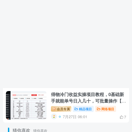
得物冷门收益实操项目教程，0基础新
手就能单号日入几十，可批量操作【视
频课程】
会员专属
精品项目
网络项目
7月27日 06:01
7
猜你喜欢
猜你喜欢