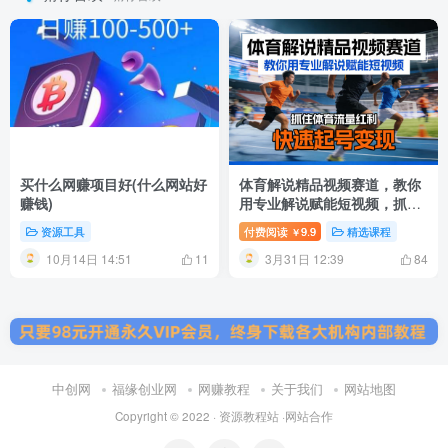
买什么网赚项目好(什么网站好
体育解说精品视频赛道，教你
赚钱)
用专业解说赋能短视频，抓住
体育流量红利，快速起号变现
资源工具
付费阅读
9.9
精选课程
￥
10月14日 14:51
3月31日 12:39
11
84
中创网
福缘创业网
网赚教程
关于我们
网站地图
Copyright © 2022 ·
资源教程站
·
网站合作