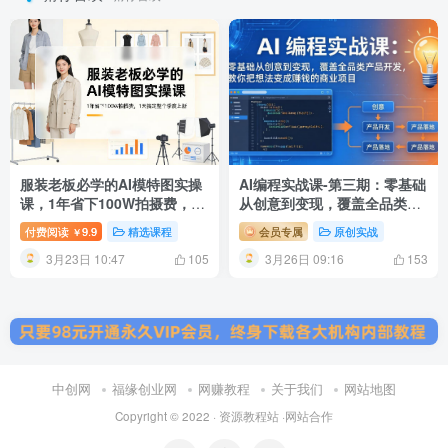
服装老板必学的AI模特图实操
AI编程实战课-第三期：零基础
课，1年省下100W拍摄费，1
从创意到变现，覆盖全品类产
天搞定整个季度上新
品开发，把想法变成赚钱的商
付费阅读
9.9
精选课程
会员专属
原创实战
￥
业项目
3月23日 10:47
3月26日 09:16
105
153
中创网
福缘创业网
网赚教程
关于我们
网站地图
Copyright © 2022 ·
资源教程站
·
网站合作