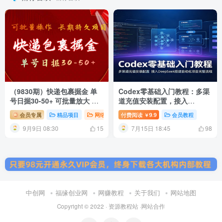
（9830期）快递包裹掘金 单
Codex零基础入门教程：多渠
号日掘30-50+ 可批量放大 长
道充值安装配置，接入
久持久项目
DeepSeek搭建自动化项目完
会员专属
精品项目
网络项目
付费阅读
9.9
会员教程
￥
整流程
9月9日 08:30
7月15日 18:45
15
98
中创网
福缘创业网
网赚教程
关于我们
网站地图
Copyright © 2022 ·
资源教程站
·
网站合作