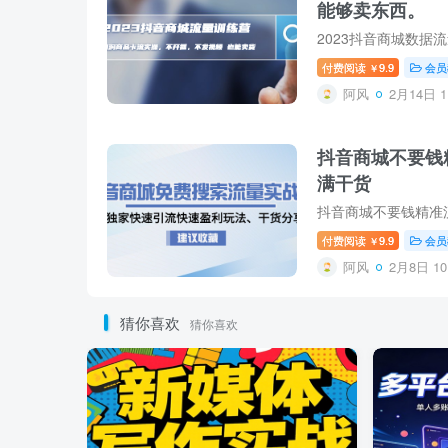
能够卖东西。
付费阅读
9.9
会员
￥
阿风
2月14日 1
抖音商城不要钱
满干货
付费阅读
9.9
会员
￥
阿风
2月8日 10
猜你喜欢
猜你喜欢