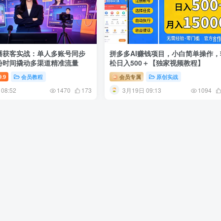
播获客实战：单人多账号同步
拼多多AI赚钱项目，小白简单操作，
份时间撬动多渠道精准流量
松日入500＋【独家视频教程】
9.9
会员教程
会员专属
原创实战
08:52
3月19日 09:13
1470
173
1094