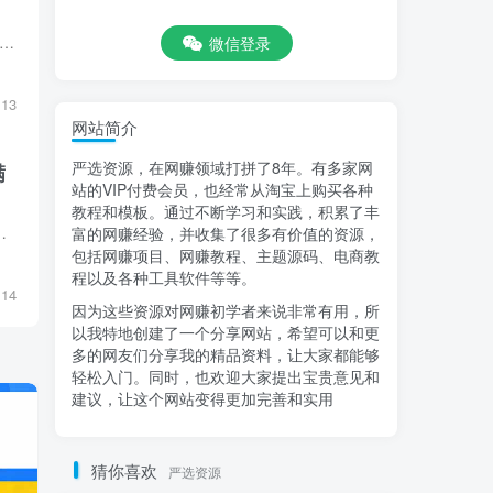
城数据流量班：盈利产品卡流实际操作，不播出-不上传视频-也能够卖东西。 获取产品卡流量的步骤 获取抖音商品卡流量 抖音商城产品曝光 建立抖音搜索关键字 怎样快速卡关键字排名？ 怎...
微信登录
13
网站简介
严选资源，在网赚领域打拼了8年。有多家网
满
站的VIP付费会员，也经常从淘宝上购买各种
教程和模板。通过不断学习和实践，积累了丰
城搜索的核心步骤 课程收益: 迅速从0-1了解抖音电商的核心权重和发展方向 抓住...
富的网赚经验，并收集了很多有价值的资源，
包括网赚项目、网赚教程、主题源码、电商教
程以及各种工具软件等等。
14
因为这些资源对网赚初学者来说非常有用，所
以我特地创建了一个分享网站，希望可以和更
多的网友们分享我的精品资料，让大家都能够
轻松入门。同时，也欢迎大家提出宝贵意见和
建议，让这个网站变得更加完善和实用
猜你喜欢
严选资源