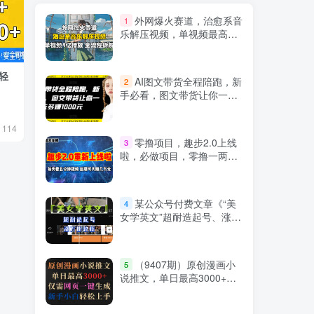
外网爆火赛道，治愈系音
1
乐解压视频，单视频最高4
亿播放 ，全流程拆解
轻
小红书卖小学教辅资料，1单39，1天十
抖音AI无人直
AI图文带货全程陪跑，新
2
几单
轻松躺赚800+
手必看，图文带货让你一天
多赚1000元
付费阅读
9.9
精选课程
会员专属
￥
5月3日 08:14
5月10日 13:0
114
561
43
零撸项目，趣步2.0上线
3
啦，必做项目，零撸一两
万，早入场早吃肉
某公众号付费文章《“美
4
女学英文”超耐造起号、涨万
粉教程》亲测效果爆炸
（9407期）原创漫画小
5
说推文，单日最高3000+仅
需网页一键生成 新手轻松上
手