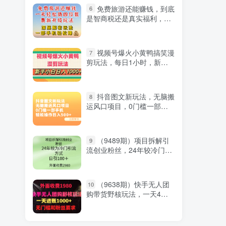
免费旅游还能赚钱，到底
6
是智商税还是真实福利，深
层揭秘内幕，带你一天搞个
纯利四位数
视频号爆火小黄鸭搞笑漫
7
剪玩法，每日1小时，新手
小白日入1000+
抖音图文新玩法，无脑搬
8
运风口项目，0门槛一部手
机轻松操作日入500+
（9489期）项目拆解引
9
流创业粉丝，24年较冷门引
流方式，轻松日引100＋
（9638期）快手无人团
10
购带货野核玩法，一天4位
数 无任何门槛