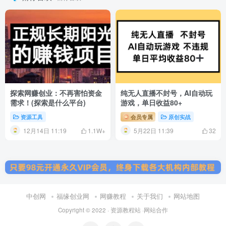
探索网赚创业：不再害怕资金
纯无人直播不封号，AI自动玩
需求！(探索是什么平台)
游戏，单日收益80+
资源工具
会员专属
原创实战
12月14日 11:19
5月22日 11:39
1.1W+
32
中创网
福缘创业网
网赚教程
关于我们
网站地图
Copyright © 2022 ·
资源教程站
·
网站合作