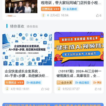
程培训，带大家玩同城门店抖音小程序
同城视频。
付费阅读
9.9
会员教程
￥
2月4日 16:04
6
猜你喜欢
猜你喜欢
企业快速成长全套系统，
（10197期）2024-Ai三分钟一
AI+手册+步骤，助您解决经营
键视频生成，高爆项目，全新
难题，实现持续盈利增长，不
思路，小白无脑月入轻松过万
付费阅读
9.9
精选课程
会员专属
精品项目
网络项
￥
管啥行业都能用
+
4月18日 16:01
9月2日 07:27
142
10