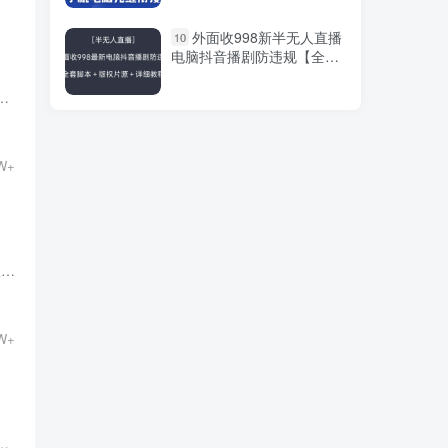
快手无人直播带货，无需
1
外面收998新半无人直播
10
真人出镜，用这个方法，月
电脑抖音播剧防违规【全套
入5W+（附详细教程）
脚本+版权片源+详细教程】
师和企业主开始意识到设计接单平台的重要性网赚平台网创项目资源整合网站。这些平台为创意工作者提供了一个展示才能、获取...
最新闲鱼虚拟玩法轻松日
2
入1000+，需求巨大，0基础
小白也能当天出单
W+
2024无界推广高阶课
3
件，智能拉满，泛流量展现
→人群撬动→智能放量
ChatGPT赚钱方法在现代数字经济的浪潮中，ChatGPT作为一种强大的人工智能工具，正在吸引越来越多人的关注轻松赚钱。许多人希望能够通过这一新兴科技实现盈利网创项目资源整合网站。本文将探讨几...
小红书商单暴力起号最新
4
玩法，月入2w+实操课程
W+
靠王者荣耀，月入几万，
5
每天花两小时。多种变现，
易操作，有手就行
社交媒体不仅仅是人们交流的工具，更成为了一个巨大的商业平台各大网赚论坛VIP教程国外网赚。通过有效的社交媒体运营，个...