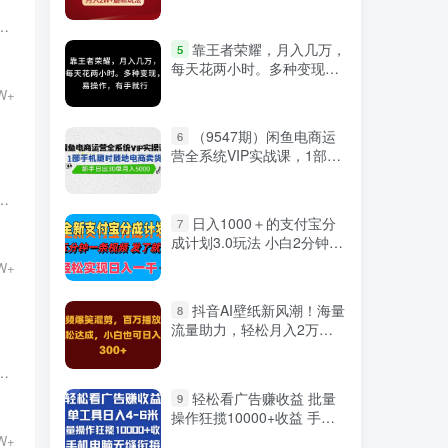
越来越多的人选择通过互联网获取额外收入，这也即是我们常说的“网赚”网上赚钱。然而，随之而来的一个重要问题便是税务合...
微信登录
靠王者荣耀，月入几万，
5
每天花两小时。多种变现，
易操作，有手就行
W+
（9547期）闲鱼电商运
6
营全系统VIP实战课，1部手
机随时随地卖货，新手日出
30单月入5000
是沟通的障碍，而是通往更多机会的桥梁网赚技术。越来越多的人开始意识到，凭借自身的语言能力，不仅可以提升职业竞争力，...
日入1000＋的支付宝分
7
成计划3.0玩法 小白2分钟一
条原创
W+
抖音AI壁纸新风潮！海量
8
流量助力，轻松月入2万，
掀起变现狂潮！
一种新的财富获取方式，越来越多人通过各种在线平台实现了财富自由国外网赚。而在这一过程中，网赚收益截图成为了许多“网...
轻松看广告赚收益 批量
9
操作狂揽10000+收益 手机
严选资源
电脑无缝衔接
W+