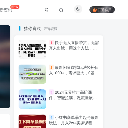
NEW
新资讯
开通会员
猜你喜欢
严选资源
快手无人直播带货，无需
1
真人出镜，用这个方法，月
入5W+（附详细教程）
最新闲鱼虚拟玩法轻松日
2
入1000+，需求巨大，0基础
小白也能当天出单
Hi！请登录
2024无界推广高阶课
3
件，智能拉满，泛流量展现
→人群撬动→智能放量
登录
注册
小红书商单暴力起号最新
4
玩法，月入2w+实操课程
社交账号登录