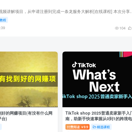
短视频景色跑道实拍视频讲解项目，从申请注册到完成一条龙服务大解析[在线课程] 本次分享的项目是
教程
:39
104
到好的网赚项目(有没有什么网
TikTok shop 2025普通卖家新手
台)
南，助新手快速掌握从0到1的跨境
运营逻辑
具
付费阅读
9.9
精选课程
￥