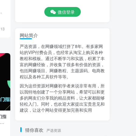
景色实拍视频的中视频玩法。简单来说，就是通过自己的实拍视频，通过剪辑配音将视频发布到西瓜...
微信登录
13
网站简介
严选资源，在网赚领域打拼了8年。有多家网
站的VIP付费会员，也经常从淘宝上购买各种
教程和模板。通过不断学习和实践，积累了丰
富的网赚经验，并收集了很多有价值的资源，
包括网赚项目、网赚教程、主题源码、电商教
程以及各种工具软件等等。
因为这些资源对网赚初学者来说非常有用，所
以我特地创建了一个分享网站，希望可以和更
多的网友们分享我的精品资料，让大家都能够
轻松入门。同时，也欢迎大家提出宝贵意见和
建议，让这个网站变得更加完善和实用
入门指
薅羊毛0元购，免单还倒挣钱的暴力玩
抖音短视频实战
电商
法，人人可做，纯干货
手，掌握月销百
猜你喜欢
严选资源
付费阅读
9.9
精选课程
付费阅读
9.9
￥
￥