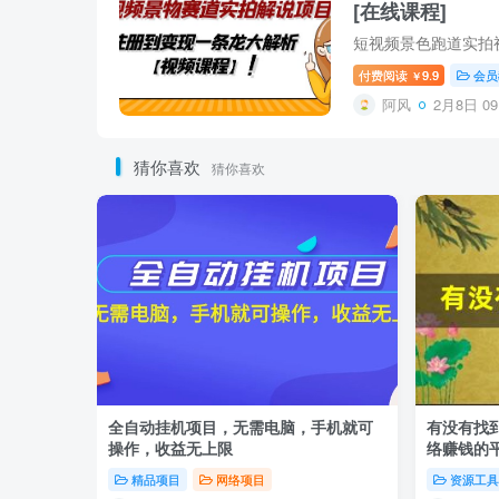
[在线课程]
付费阅读
9.9
会员
￥
阿风
2月8日 09
猜你喜欢
猜你喜欢
全自动挂机项目，无需电脑，手机就可
有没有找
操作，收益无上限
络赚钱的平
精品项目
网络项目
资源工