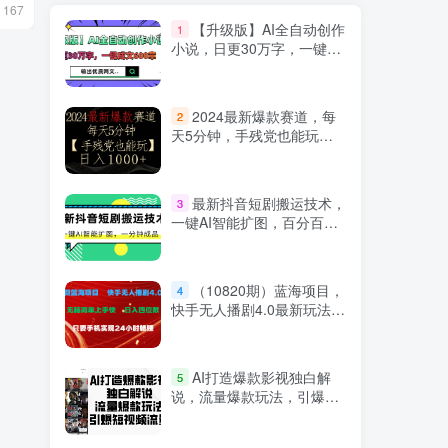
8月23日 15:43
9月18日 07:0
167
639
171
【升级版】AI全自动创作
1
小说，日更30万字，一键成
文600章，输出优质网文
2024最新爆款赛道，每
2
天5分钟，手残党也能玩，
轻松日入1000+
最新抖音短剧搬运技术，
3
一键AI智能扩图，百分百过
原创，秒过豆荚！
（10820期）蓝海项目，
4
快手无人播剧4.0最新玩法，
一天收益四位数，手机也能
实现24…
AI打造爆款影视独白解
5
说，流量爆款玩法，引爆短
视频流量