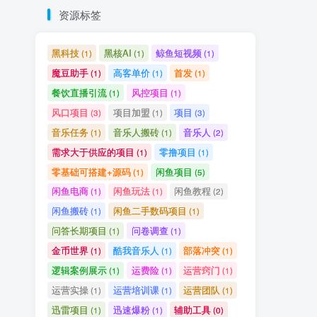
资源标签
黑科技
黑核AI
鲸鱼短视频
(1)
(1)
(1)
魔豆助手
高客单价
首发
(1)
(1)
(1)
餐饮直播引流
风控项目
(1)
(1)
风口项目
项目加盟
项目
(3)
(1)
(3)
音乐任务
音乐人搬砖
音乐人
(1)
(1)
(2)
需求大于供应的项目
零撸项目
(1)
(1)
零基础可搭建+源码
闲鱼项目
(1)
(5)
闲鱼电商
闲鱼玩法
闲鱼教程
(1)
(1)
(2)
闲鱼搬砖
闲鱼二手数码项目
(1)
(1)
问答长期项目
问卷调查
(1)
(1)
金币世界
酷我音乐人
部落冲突
(1)
(1)
(1)
逻辑案例展示
运费险
运营窍门
(1)
(1)
(1)
运营实操
运营培训课
运营团队
(1)
(1)
(1)
迅雷项目
迅速爆粉
辅助工具
(1)
(1)
(0)