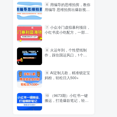
用编导的思维拍剪，教你
6
用编导 思维拍剪出爆款视频
片段（镜头语言）
小众冷门虚拟暴利项目，
7
小红书卖小吃配方，一部手
机无脑搬运轻松月入过万
火运年到，个性壁纸制
8
作，踩住国运风口，1个月
2w加
AI定制儿歌，精准锁定宝
9
妈粉，轻松日入500+
（9673期）小红书一键
10
搬运，打造爆款笔记，轻松
日引300+