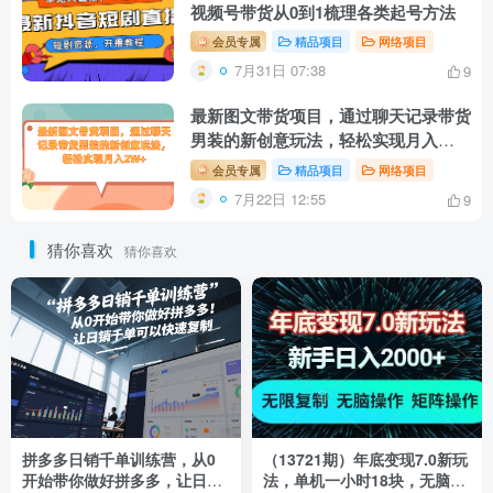
视频号带货从0到1梳理各类起号方法
会员专属
精品项目
网络项目
7月31日 07:38
9
最新图文带货项目，通过聊天记录带货
男装的新创意玩法，轻松实现月入
2W+
会员专属
精品项目
网络项目
7月22日 12:55
9
猜你喜欢
猜你喜欢
拼多多日销千单训练营，从0
（13721期）年底变现7.0新玩
开始带你做好拼多多，让日销
法，单机一小时18块，无脑批