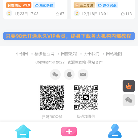
千单可以快速复制(更新26年1
量操作日入2000+
付费阅读
9.9
精选课程
会员专属
原创实战
￥
月)
1月23日 17:03
12月18日 13:01
67
113
中创网
福缘创业网
网赚教程
关于我们
网站地图
Copyright © 2022 ·
资源教程站
·
网站合作
扫码加微信
扫码加QQ群