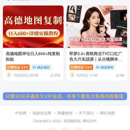
高德地图评论日入600+纯复制
即梦2.0+剪映商业TVC口红广
粘贴
告大片实战课｜从分镜脚本创
作到AI成片+后期精修，全流
付费阅读
9.9
精品项目
付费阅读
9.9
精选课程
￥
￥
程打造品牌级产品广告
10月22日 20:05
6月5日 11:40
200
96
中创网
福缘创业网
网赚教程
关于我们
网站地图
Copyright © 2022 ·
资源教程站
·
网站合作