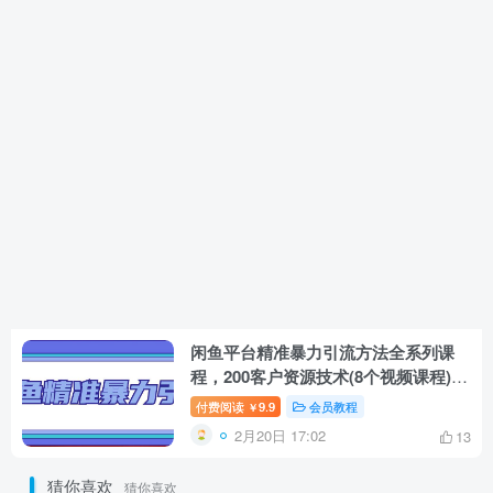
闲鱼平台精准暴力引流方法全系列课
程，200客户资源技术(8个视频课程)每
天被动精准引流方法
付费阅读
9.9
会员教程
￥
2月20日 17:02
13
猜你喜欢
猜你喜欢