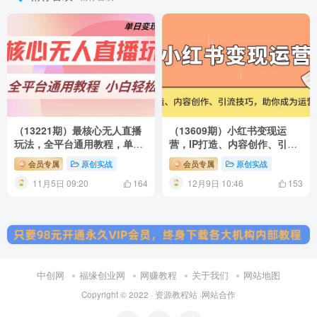
（13221期）最核心无人直播
（13609期）小红书变现运
玩法，全平台通用教程，单日
营，IP打造、内容创作、引流
变现2000+
技巧，助你成为运营高手
会员专属
原创实战
会员专属
原创实战
11月5日 09:20
12月9日 10:46
164
153
中创网
福缘创业网
网赚教程
关于我们
网站地图
Copyright © 2022 ·
资源教程站
·
网站合作