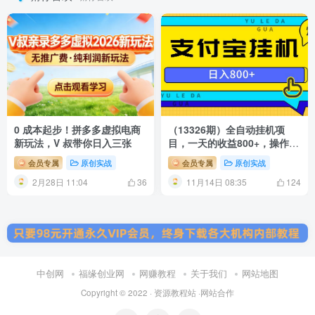
0 成本起步！拼多多虚拟电商
（13326期）全自动挂机项
新玩法，V 叔带你日入三张
目，一天的收益800+，操作也
是十分的方便
会员专属
原创实战
会员专属
原创实战
2月28日 11:04
11月14日 08:35
36
124
中创网
福缘创业网
网赚教程
关于我们
网站地图
Copyright © 2022 ·
资源教程站
·
网站合作