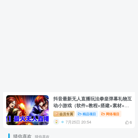
抖音最新无人直播玩法拳皇弹幕礼物互
动小游戏（软件+教程+搭建+素材+音
效）
会员专属
精品项目
网络项目
7月25日 20:54
6
猜你喜欢
猜你喜欢