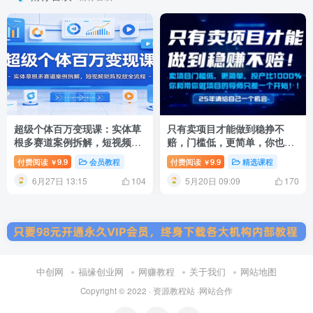
超级个体百万变现课：实体草
只有卖项目才能做到稳挣不
根多赛道案例拆解，短视频矩
赔，门槛低，更简单，你也可
阵投放全流程
以年入百个W【揭秘】
付费阅读
9.9
会员教程
付费阅读
9.9
精选课程
￥
￥
6月27日 13:15
5月20日 09:09
104
170
中创网
福缘创业网
网赚教程
关于我们
网站地图
Copyright © 2022 ·
资源教程站
·
网站合作