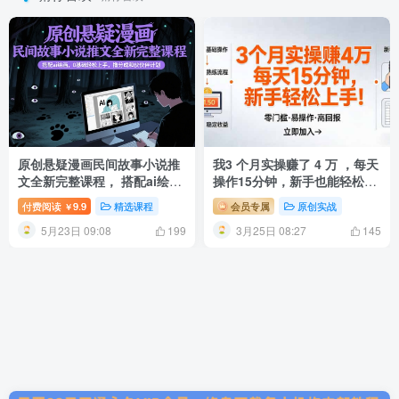
原创悬疑漫画民间故事小说推
我3 个月实操赚了 4 万 ，每天
文全新完整课程， 搭配ai绘
操作15分钟，新手也能轻松上
画，0基础轻松上手，撸分成
手！
付费阅读
9.9
精选课程
会员专属
原创实战
￥
和伙伴计划
5月23日 09:08
3月25日 08:27
199
145