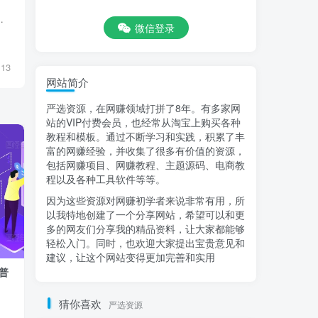
式 包含了音频数据 最近很火的助眠小 […]
微信登录
13
网站简介
严选资源，在网赚领域打拼了8年。有多家网
站的VIP付费会员，也经常从淘宝上购买各种
教程和模板。通过不断学习和实践，积累了丰
富的网赚经验，并收集了很多有价值的资源，
包括网赚项目、网赚教程、主题源码、电商教
程以及各种工具软件等等。
因为这些资源对网赚初学者来说非常有用，所
以我特地创建了一个分享网站，希望可以和更
多的网友们分享我的精品资料，让大家都能够
轻松入门。同时，也欢迎大家提出宝贵意见和
建议，让这个网站变得更加完善和实用
普
2026年电商技术实操分享-更新：帮助商
短视频IP变现
家掌握偏门黑科技，少走弯路，避免被
逐帧拆解，掌握
割韭菜
猜你喜欢
严选资源
会员专属
原创实战
会员专属