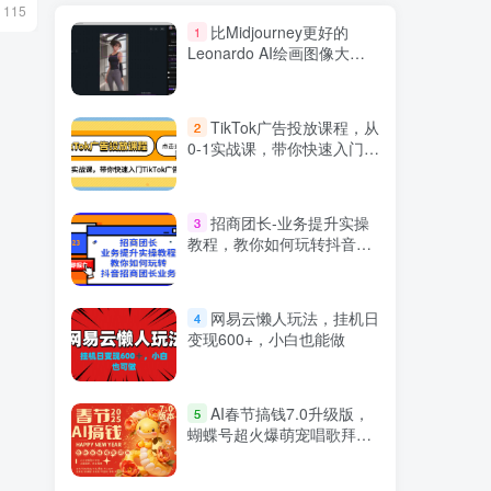
4月13日 17:18
10月28日 09:
115
1547
198
比Midjourney更好的
1
Leonardo AI绘画图像大师
班教程-16讲-中英字幕
TikTok广告投放课程，从
2
0-1实战课，带你快速入门
TikTok广告投放（30节课）
招商团长-业务提升实操
3
教程，教你如何玩转抖音招
商团长业务（38节课）
网易云懒人玩法，挂机日
4
变现600+，小白也能做
AI春节搞钱7.0升级版，
5
蝴蝶号超火爆萌宠唱歌拜
年，AI一键批量制作，春节
做轻松躺赚，抓紧冲！