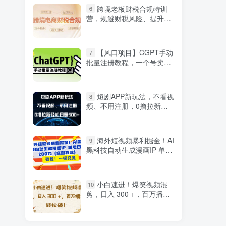
跨境老板财税合规特训
6
营，规避财税风险、提升企
业利润
【风口项目】CGPT手动
7
批量注册教程，一个号卖10-
20元 附变现的方式+渠道
短剧APP新玩法，不看视
8
频、不用注册，0撸拉新轻
松日赚500+
海外短视频暴利掘金！AI
9
黑科技自动生成漫画IP 单号
日赚200刀（实测有效）
小白速进！爆笑视频混
10
剪，日入 300 +，百万播放
轻松破！