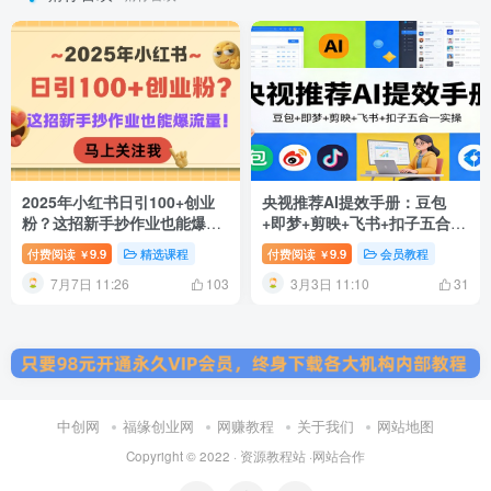
2025年小红书日引100+创业
央视推荐AI提效手册：豆包
粉？这招新手抄作业也能爆流
+即梦+剪映+飞书+扣子五合一
量！
实操
付费阅读
9.9
精选课程
付费阅读
9.9
会员教程
￥
￥
7月7日 11:26
3月3日 11:10
103
31
中创网
福缘创业网
网赚教程
关于我们
网站地图
Copyright © 2022 ·
资源教程站
·
网站合作