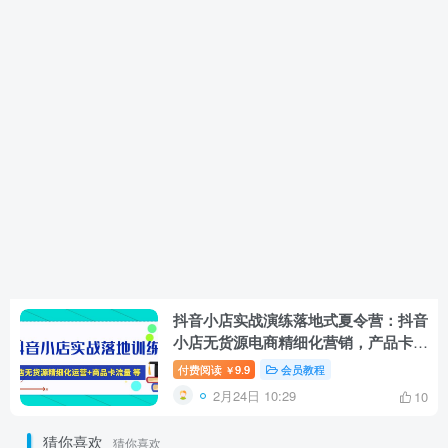
抖音小店实战演练落地式夏令营：抖音
小店无货源电商精细化营销，产品卡流
量(22节)
付费阅读
9.9
会员教程
￥
2月24日 10:29
10
猜你喜欢
猜你喜欢