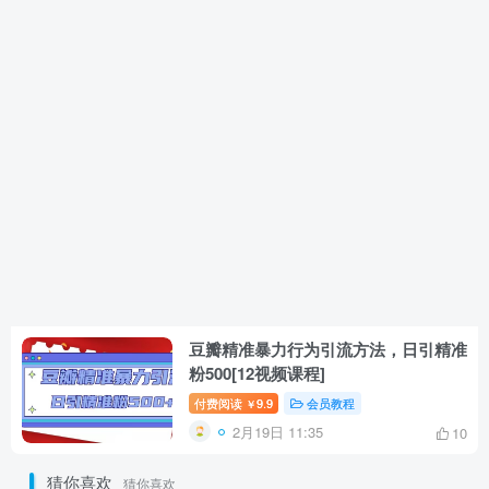
豆瓣精准暴力行为引流方法，日引精准
粉500[12视频课程]
付费阅读
9.9
会员教程
￥
2月19日 11:35
10
猜你喜欢
猜你喜欢