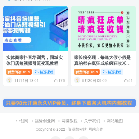
实体商家抖音培训营，同城实
家长粉变现，每逢大假小假是
体门店短视频引流变现教程
真的都在疯狂成单疯狂收米，
在教培行业里挣你人生的第一
付费阅读
9.9
精选课程
付费阅读
9.9
精选课程
￥
￥
桶金，轻松又高效
11月4日 13:01
5月20日 09:09
176
51
中创网
福缘创业网
网赚教程
关于我们
网站地图
Copyright © 2022 ·
资源教程站
·
网站合作