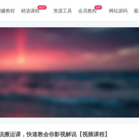
HOT
VIP
网赚教程
精选课程
资源工具
会员教程
网站源码
最
说搬运课，快速教会你影视解说【视频课程】