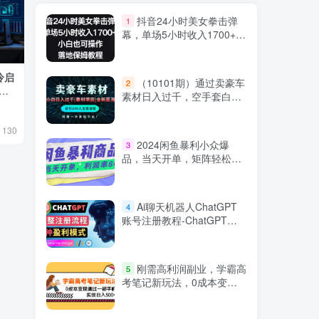
抖音24小时美女拳击弹
1
幕，单场5小时收入1700+，
小白也可操作，落地保姆教
程
冷启
好奇避难所—AI动画电影制作2.0：零基
绘画潮流不可错
（10101期）通过卖豪车
2
全
础也能做动画！分镜+ComfyUI+工作
素材日入过千，空手套白
流，学完直出完整影片
狼！简单重复操作，全套引
会员专属
原创实战
技术教程
流流程.！
6月17日 07:02
9月11日 08:1
130
1359
34
2024闲鱼暴利小众爆
3
品，当天开单，矩阵轻松月
入过万
Ai聊天机器人ChatGPT
4
账号注册教程-ChatGPT的
使用方法，3种盈利模式
刚需高利润副业，学霸高
5
考笔记新玩法，0成本变现
通过一部手机实现日入500+