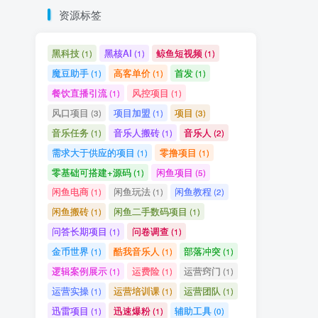
资源标签
黑科技
黑核AI
鲸鱼短视频
(1)
(1)
(1)
魔豆助手
高客单价
首发
(1)
(1)
(1)
餐饮直播引流
风控项目
(1)
(1)
风口项目
项目加盟
项目
(3)
(1)
(3)
音乐任务
音乐人搬砖
音乐人
(1)
(1)
(2)
需求大于供应的项目
零撸项目
(1)
(1)
零基础可搭建+源码
闲鱼项目
(1)
(5)
闲鱼电商
闲鱼玩法
闲鱼教程
(1)
(1)
(2)
闲鱼搬砖
闲鱼二手数码项目
(1)
(1)
问答长期项目
问卷调查
(1)
(1)
金币世界
酷我音乐人
部落冲突
(1)
(1)
(1)
逻辑案例展示
运费险
运营窍门
(1)
(1)
(1)
运营实操
运营培训课
运营团队
(1)
(1)
(1)
迅雷项目
迅速爆粉
辅助工具
(1)
(1)
(0)