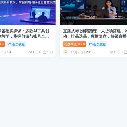
零基础实操课：多款AI工具创
直播从0到爆陪跑课：人货场搭建，
例教学，掌握剪辑与账号全套
动，排品选品，数据复盘，解锁直播
流程
9.9
会员教程
付费阅读
9.9
会员教程
￥
 07:04
11月20日 20:38
1604
168
1866