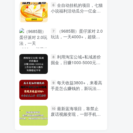
全自动挂机的项目，七猫
6
小说福利活动瓜分一亿金
币，一天收益换成现金
160+
（9685期）蛋仔派对 2.0
7
玩法，一天4000+，超级冷
门玩法，一部手机稳定操作
利用淘宝公域+私域差价
8
掘金，日赚1000-5000元，
工作室可放大操作，实操…
每天收益3800+，来看高
9
手是怎么赚钱的，新玩法不
露脸直播小游戏，小白当天
上手
最新蓝海项目，靠禁止
10
废话视频变现，一部手机，
小白轻松月入过万！