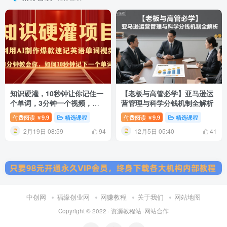
知识硬灌，10秒钟让你记住一
【老板与高管必学】亚马逊运
个单词，3分钟一个视频，日
营管理与科学分钱机制全解析
入多张不是梦
付费阅读
9.9
精选课程
付费阅读
9.9
精选课程
￥
￥
2月19日 08:59
12月5日 05:40
94
41
中创网
福缘创业网
网赚教程
关于我们
网站地图
Copyright © 2022 ·
资源教程站
·
网站合作