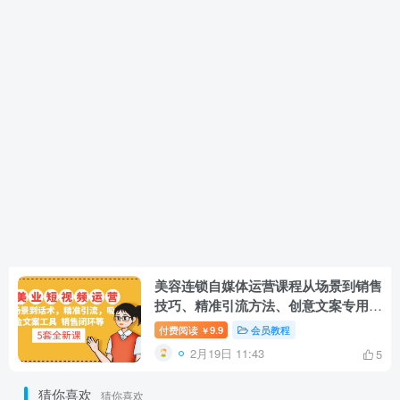
美容连锁自媒体运营课程从场景到销售
技巧、精准引流方法、创意文案专用工
具、销售闭环等。
付费阅读
9.9
会员教程
￥
2月19日 11:43
5
猜你喜欢
猜你喜欢