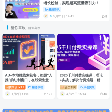
增长粉丝，实现超高流量吸引力！
最新资讯
5月21日 14:41
8
猜你喜欢
猜你喜欢
AD+本地推线索获客，把握“入
2025千川付费实操课，理论
推”的红利窗口，在线索生意新
+实战，解决付费难题，精准
主场上抢跑
把握流量，实现盈利
付费阅读
9.9
精选课程
会员专属
原创实战
￥
1月2日 11:03
4月25日 15:14
197
46