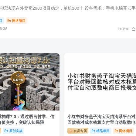
前段时
目
网络项目
6:38
218
构课7.0：通过语言哲学、信
小红书财务燕子淘宝天猫淘系平台对
价值交换，突破认知局限
回款核对成本核算支付宝自动取数电
日报表
原创实战
会员专属
精品项目
网络项目