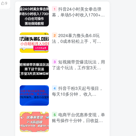
10月31日 08:42
11月5日 09:2
9
1078
110
抖音24小时美女拳击弹
1
幕，单场5小时收入1700+，
小白也可操作，落地保姆教
程
2024暴力撸头条6.0玩
2
法，0成本轻松上手，可矩
阵操作，小白轻松月入5位
数
短视频带货爆流玩法，用
3
了这个玩法，工作室3天卖
出30WGMV
抖音千粉3天起号项目，
4
每天10多分钟， 收入
100+，可矩阵操作，适合小
白宝妈
电商平台优惠券变现，单
5
账号操作十分钟，日收益
50~300