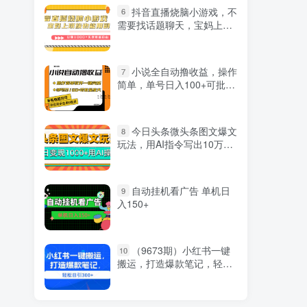
抖音直播烧脑小游戏，不
6
需要找话题聊天，宝妈上班
族也能用副业日赚1000+
小说全自动撸收益，操作
7
简单，单号日入100+可批量
放大
今日头条微头条图文爆文
8
玩法，用AI指令写出10万
+高端爆文，单日变现1000+
自动挂机看广告 单机日
9
入150+
（9673期）小红书一键
10
搬运，打造爆款笔记，轻松
日引300+