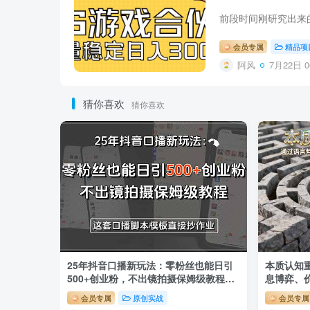
会员专属
精品项
阿风
7月22日 0
猜你喜欢
猜你喜欢
25年抖音口播新玩法：零粉丝也能日引
本质认知重
500+创业粉，不出镜拍摄保姆级教程…
息博弈、
会员专属
原创实战
会员专属