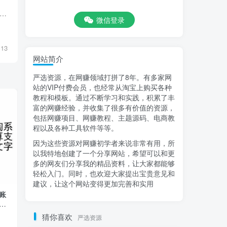
间刚研究出来的玩法现在外卖卖2980项目稳定，单机300十 设备需求：手机电脑开云手机跑都可
微信登录
13
网站简介
严选资源，在网赚领域打拼了8年。有多家网
站的VIP付费会员，也经常从淘宝上购买各种
教程和模板。通过不断学习和实践，积累了丰
富的网赚经验，并收集了很多有价值的资源，
包括网赚项目、网赚教程、主题源码、电商教
程以及各种工具软件等等。
因为这些资源对网赚初学者来说非常有用，所
以我特地创建了一个分享网站，希望可以和更
多的网友们分享我的精品资料，让大家都能够
轻松入门。同时，也欢迎大家提出宝贵意见和
建议，让这个网站变得更加完善和实用
账
视频号半自动赚米计划，单机稳定日收
（13216期）
商
益100+，操作简单可批量操作
机40＋小白当
500＋
猜你喜欢
严选资源
会员专属
原创实战
会员专属