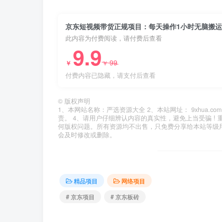
京东短视频带货正规项目：每天操作1小时无脑搬运日
此内容为付费阅读，请付费后查看
9.9
99
￥
￥
付费内容已隐藏，请支付后查看
©
版权声明
1、本网站名称：严选资源大全 2、本站网址： 9xhua
责。 4、请用户仔细辨认内容的真实性，避免上当受骗 !
何版权问题。所有资源均不出售，只免费分享给本站等级
会及时修改或删除。
精品项目
网络项目
# 京东项目
# 京东板砖