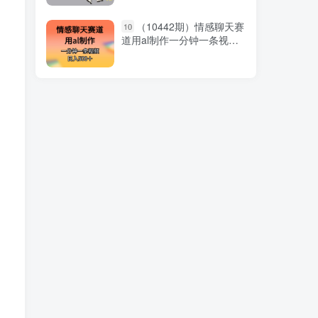
（9810期）2024年体育
1
（10442期）情感聊天赛
10
赛道视频号，新手轻松操
道用al制作一分钟一条视频
作， 日产1000条原创视频,
日入500＋
多账号多撸分成
2024年春节寒假爆火项
2
目，普通小白如何通过小游
戏直播做到月入30W+
自媒体黑科技：二创文章
3
做收益，一天200-500元，
手把手教你！
随时聊金币世界全自动挂
4
机脚本，号称单号一天400-
600【挂机脚本+教程】
（10033期）团队激励
5
36计-Get 职场竞争力，进阶
管理高手（41节课）