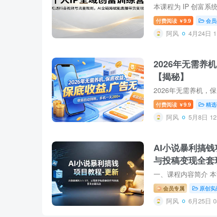
付费阅读
9.9
会员
￥
阿风
4月24日 1
2026年无需养
【揭秘】
付费阅读
9.9
精选
￥
阿风
5月8日 12
AI小说暴利搞
与投稿变现全套
会员专属
原创实
阿风
6月25日 0