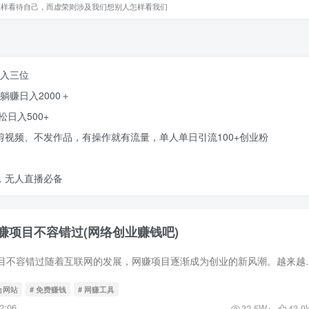
怎样看待自己，而虚荣则涉及我们想别人怎样看我们
日入三位
躺赚日入2000＋
日入500+
剪视频、不发作品，有操作就有流量，单人单日引流100+创业粉
，无人直播必备
赚项目不容错过(网络创业赚钱吧)
创业新风潮：网赚项目不容错过随着互联网的发展，网赚项目逐渐成为创业
合网站
# 免费赚钱
# 网赚工具
2:06
32.5W+
43.9