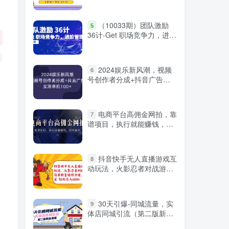
微信登录
（10033期）团队激励
5
36计-Get 职场竞争力，进阶
管理高手（41节课）
2024娱乐新风潮，视频
6
号创作者分成+抖音广告，
实测单机100+
电商平台高佣金网拍，靠
7
谱项目，执行就能赚钱，简
单操作
抖音快手无人直播游戏互
8
动玩法，火影忍者对战游
戏，简单配置，操作快速，
轻松日入5000+
30天引爆-同城流量，实
9
体店同城引流（第二版新版
严选资源
课程）