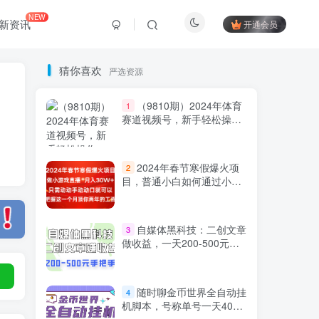
NEW
新资讯
开通会员
猜你喜欢
严选资源
（9810期）2024年体育
1
赛道视频号，新手轻松操
作， 日产1000条原创视频,
多账号多撸分成
2024年春节寒假爆火项
2
目，普通小白如何通过小游
戏直播做到月入30W+
Hi！请登录
自媒体黑科技：二创文章
3
做收益，一天200-500元，
手把手教你！
登录
注册
随时聊金币世界全自动挂
4
机脚本，号称单号一天400-
社交账号登录
600【挂机脚本+教程】