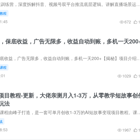
本课程为 IP 创富系统训练营，深度拆解抖音、视频号双平台推流底层逻辑。讲解直播场景运营、精准流量获取、心态塑造、直播间布置、账号包装、双平台带货玩法，搭配蝉妈妈
教程
1:45
672
机，保底收益，广告无限多，收益自动到账，多机一天200
2026年无需养机，保底收益，广告无限多，收益自动到账，多机一天200+【揭秘】项目介绍：看广告的平台有很多，我最喜欢玩的就是不养机的平台。特别是新出的
课程
:01
1029
钱项目教程-更新，大佬亲测月入1-3万，从零教学短故事创
玩法
一、课程内容简介 本课程由峰子打造，是一套可单月创收1-3万的AI短故事变现项目教程。课程详解番茄小说平台流量权重算法与发
战
8:53
1967