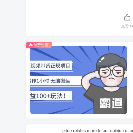
点赞
1
付费资源
pride relates more to our opinion of o