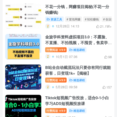
不花一分钱，网赚项目揭秘(不花一分
钱赚钱)
资源工具
# 冒泡网赚
# 轻松赚钱
# 创业交流
12月28日 14:13
21.1W+
金旋学科资料虚拟项目3.0：不露脸、
不直播、不拍视频，不囤货，售卖学科
资料，普通人也能月入过万
付费阅读
9.9
精选课程
￥
10月1日 07:36
98
B站全自动截流玩法只要你有同行就能
获客，日变现1k+【揭秘】
付费阅读
9.9
精选课程
￥
5月28日 09:58
157
Tiktok短视频广告投放，适合0-1小白
学习ADS短视频投放课
付费阅读
9.9
精选课程
￥