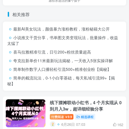
愿你永远活的像个孩子
相关推荐
最新AI美女玩法，颜值暴力涨粉教程，涨粉秘籍大公开
小说推文干货分享，书单图文类变现玩法，批量操作，收益
太猛了
喜马拉雅精准引流，日引200+粉丝质量超高
夸克拉新单价11米最新玩法揭秘，一天收入5张实操详解
简单制作数字人口播轻松引流500+精准创业粉【揭秘】
简单的截流玩法，0-1小白零基础，每天私域引流99+【揭
秘】
线下摆摊联动小红书，4 个月实现从 0
到月入3w，超详细经验分享
付费阅读
9.9
精选课程
￥
6月26日 07:03
162