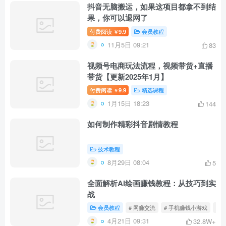
抖音无脑搬运，如果这项目都拿不到结
果，你可以退网了
付费阅读
9.9
会员教程
￥
11月5日 09:21
83
视频号电商玩法流程，视频带货+直播
带货【更新2025年1月】
付费阅读
9.9
精选课程
￥
1月15日 18:23
144
如何制作精彩抖音剧情教程
技术教程
8月29日 08:04
5
全面解析AI绘画赚钱教程：从技巧到实
战
会员教程
# 网赚交流
# 手机赚钱小游戏
# 
4月21日 09:31
32.8W+