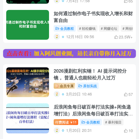
7月4日 17:58
65
如何通过制作电子书实现收入增长和财
富自由
会员教程
# 轻松赚钱
# 网赚论坛
# 网创经验
12月16日 09:56
23.5W+
2026漫剧红利实锤！ AI 提示词控分
镜， 普通人也能轻松月入过万
会员专属
原创实战
3月23日 10:46
57
后浪闲鱼每日破百单打法实操+闲鱼递
增打法）后浪闲鱼每日破百单打法实操
+闲鱼递增打法
付费阅读
11
会员教程
# 暴利项目
￥
1月20日 20:31
10