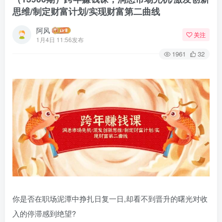
思维/制定财富计划/实现财富第二曲线
阿风
关注
1月4日 11:56发布
1961
32
你是否在职场泥潭中挣扎日复一日,却看不到晋升的曙光对收
入的停滞感到绝望?