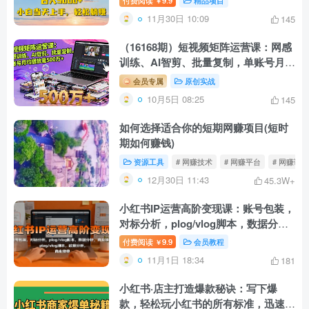
付费阅读
9.9
精品项目
￥
11月30日 10:09
145
（16168期）短视频矩阵运营课：网感
训练、AI智剪、批量复制，单账号月均
播放量500万+
会员专属
原创实战
10月5日 08:25
145
如何选择适合你的短期网赚项目(短时
期如何赚钱)
资源工具
# 网赚技术
# 网赚平台
# 网赚论坛
12月30日 11:43
45.3W+
小红书IP运营高阶变现课：账号包装，
对标分析，plog/vlog脚本，数据分
析，商业接单
付费阅读
9.9
会员教程
￥
11月1日 18:34
181
小红书·店主打造爆款秘诀：写下爆
款，轻松玩小红书的所有标准，迅速占