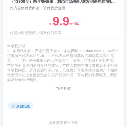
（13900期）跨年赚钱课，洞悉市场先机/激发创新思维/制定财富计划/实现财富第二曲线
此内容为付费阅读，请付费后查看
9.9
99
￥
￥
付费内容已隐藏，请支付后查看
©
版权声明
1、本网站名称：严选资源大全 2、本站网址： 9xhua.com 3、本站一
切资源不代表本站立场，并不代表本站赞同其观点和对其真实性负
责。 4、请用户仔细辨认内容的真实性，避免上当受骗 ! 重要声明：
本站所有资源均来自互联网收集，本站大数据爬虫负责收集不承担任
何版权问题。所有资源均不出售，只免费分享给本站等级用户！如果
您发现本站上有侵犯您的知识产权的作品，请与我们取得联系，我们
会及时修改或删除。
THE END
原创实战
喜欢就支持一下吧