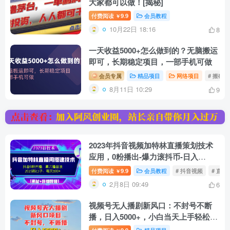
大家都可以做！[揭秘]
付费阅读
9.9
会员教程
￥
10月22日 18:16
8
一天收益5000+怎么做到的？无脑搬运
即可，长期稳定项目，一部手机可做
会员专属
精品项目
网络项目
# 搬砖
8月11日 10:29
9
2023年抖音视频加特林直播策划技术
应用，0粉播出-爆力滚抖币-日入
800[素材内容基础教程]
付费阅读
9.9
会员教程
# 抖音视频
# 直播
￥
2月8日 09:49
6
视频号无人播剧新风口：不封号不断
播，日入5000+，小白当天上手轻松躺
赚