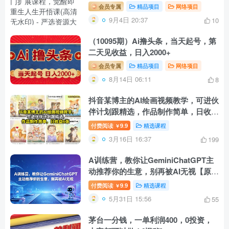
课(高清无水印)
会员专属
精品项目
网络项目
9月4日 20:37
10
（10095期）Ai撸头条，当天起号，第
二天见收益，日入2000+
会员专属
精品项目
网络项目
8月14日 06:11
8
抖音某博主的AI绘画视频教学，可进伙
伴计划跟精选，作品制作简单，日收益
6张+
付费阅读
9.9
精选课程
￥
3月16日 16:37
199
A训练营，教你让GeminiChatGPT主
动推荐你的生意，别再被AI无视【原创
双语字幕】
付费阅读
9.9
精选课程
￥
5月31日 15:56
55
茅台一分钱，一单利润400，0投资，