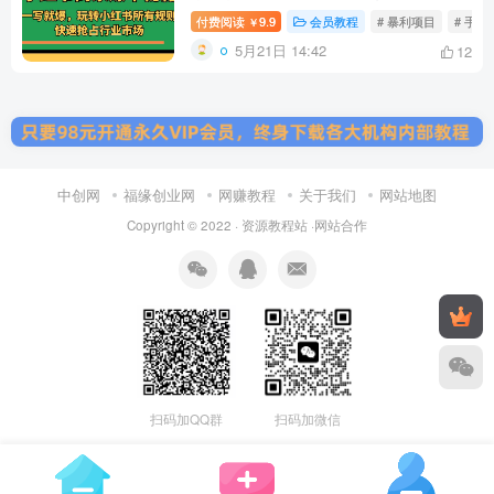
领市场竞争格局
付费阅读
9.9
会员教程
# 暴利项目
# 手机
￥
5月21日 14:42
12
中创网
福缘创业网
网赚教程
关于我们
网站地图
Copyright © 2022 ·
资源教程站
·
网站合作
扫码加微信
扫码加QQ群