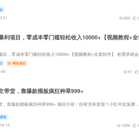
战
3:51
969
暴利项目，零成本零门槛轻松收入10000+【视频教程+全
利用信息
目
网络项目
:06
61
文带货，靠爆款模板疯狂种草999+
小红书AI女装图文带货，靠爆款模板疯狂种草999+ 项目介绍：你有没有发现？小红书女装赛道永远不缺流量，但传统带货要拍图、修图、找模特，新手根本玩不转——而AI女装图
课程
18:15
1926