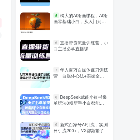
微信登录
橘大的AI绘画课程，AI绘
5
画零基础小白，从入门到精
通
直播带货流量训练营，小
6
白主播必学直播课
年入百万自媒体镰刀训练
7
营：自媒体心法+实操全套
流程（31节课）
DeepSeek赋能小红书爆
8
单玩法0粉新手小白都能操
作 执行力跟上收益轻松上万
新式百家号AI引流，实测
9
日引流200+，VX都频繁了
严选资源