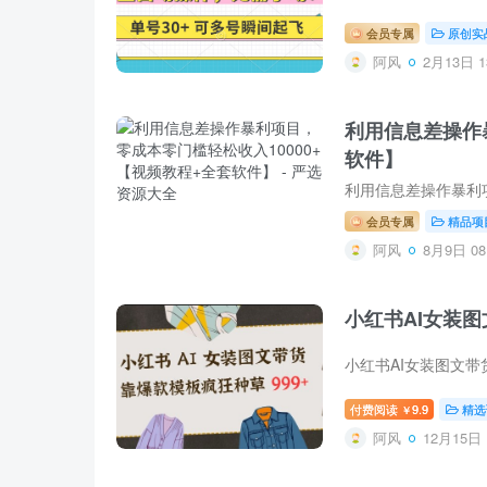
会员专属
原创实
阿风
2月13日 1
利用信息差操作
软件】
会员专属
精品项
阿风
8月9日 08
小红书AI女装图
付费阅读
9.9
精选
￥
阿风
12月15日 