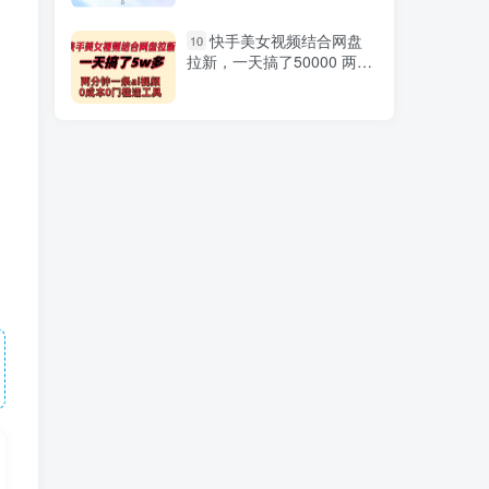
拼系冷门蓝海产品实操课
1
快手美女视频结合网盘
10
程，从注册店铺到选品上架
拉新，一天搞了50000 两分
到流量维护环环相扣
钟一条Ai原创视频
抖音无人挂机项目最新升
2
级玩法，轻松日入500+，挂
，
载小程序玩法，不违规不封
号，有号的一定挂起来
高质量美女无人直播搭配
3
最新防封技术 又能24小时撸
音浪 日入2000+
随心推+Dou+千川·混合·
4
投放新玩法，优化直播间使
投放更高效
橘大的AI绘画课程，AI绘
5
画零基础小白，从入门到精
通