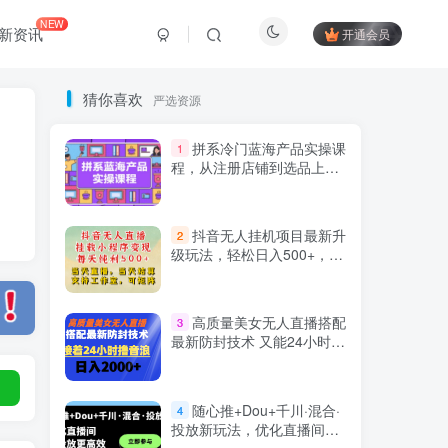
NEW
新资讯
开通会员
猜你喜欢
严选资源
拼系冷门蓝海产品实操课
1
程，从注册店铺到选品上架
到流量维护环环相扣
抖音无人挂机项目最新升
2
级玩法，轻松日入500+，挂
载小程序玩法，不违规不封
号，有号的一定挂起来
Hi！请登录
高质量美女无人直播搭配
3
最新防封技术 又能24小时撸
音浪 日入2000+
登录
注册
随心推+Dou+千川·混合·
4
投放新玩法，优化直播间使
社交账号登录
投放更高效