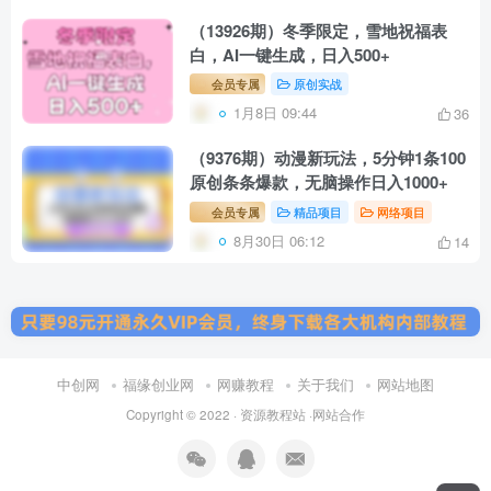
（13926期）冬季限定，雪地祝福表
白，AI一键生成，日入500+
会员专属
原创实战
1月8日 09:44
36
（9376期）动漫新玩法，5分钟1条100
原创条条爆款，无脑操作日入1000+
会员专属
精品项目
网络项目
8月30日 06:12
14
中创网
福缘创业网
网赚教程
关于我们
网站地图
Copyright © 2022 ·
资源教程站
·
网站合作