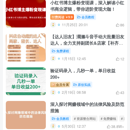
小红书博主爆粉变现课，深入解读小红
书商业逻辑，带你进阶变现大咖！
付费阅读
9.9
会员教程
￥
11月25日 20:01
86
【达人旧友】濶濑斗音手动大批量旧友
达人，全力支持副团长&店家【补齐永
久性版】（达人手动旧友）
免费课程
1月15日 12:45
12
验证码录入，几秒一单，单日收益
200+
会员专属
原创实战
2月19日 08:58
43
深入探讨网赚领域中的法律风险及防范
措施
会员教程
# 资源整合网站
# 免费赚钱
# 网
5月30日 12:37
38.8W+