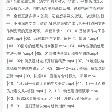
篇 / 长篇选题思路，演示长篇对标文 “夺舍”、AI 模仿指定文
风等核心玩法。同时涵盖漫剧基础认知、过稿指南与流程演
示，全程直播实操 + 答疑，适合想靠网文变现、做漫剧的新
手，不用深厚文笔，借助 AI 就能高效产出，轻松打通网文创
作到变现的完整闭环。 课程目录： ├01、01基础操作与工作
原理.mp4 ├02、02骚套路与便签、角色卡、知识卡.mp4
├03、03指令的使用与指令推荐.mp4 ├04、04专业版的使用
方法和技巧.mp4 ├05、01邪修快速拿到稿费的思路.mp4
├06、02如何从题材选择开始骗稿费.mp4 ├07、01短篇快速
拿稿费的整体思路.mp4 ├08、25—12—22：长骗、短篇选题
思路.mp4 ├09、长篇3.0—直接夺舍对标文—演示.mp4
├10、1月5日—长篇读者的年龄分层.mp4 ├11、1.7—让AI模
仿指定文风+答疑.mp4 ├12、1.8—动态漫流程演示.mp4
├13、短篇2.0直播演示.mp4 ├14、漫剧2.0直播演示.mp4
├15、01—漫剧基础认知与过稿指南.mp4