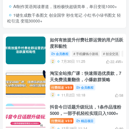
Ai制作英语阅读赛道，涨粉极快超级简单，单日变现1000+
1键生成数千条图文 创业国学 秒生笔记 小红书小绿书图文 轻
松引流 变现30000+
如何有效提升付费社群运营的用户活跃
度和黏性
会员教程
# 手机赚钱小游戏
# 创业交流
# 
7月30日 11:25
22.4W+
淘宝全站推广课：快速筛选优质款，7
天免费流量翻倍，小爆款群策略
付费阅读
9.9
会员教程
￥
11月2日 10:18
58
抖音今日话题升级玩法，1条作品涨粉
5000，一部手机轻松实现日入1000+
付费阅读
9.9
精品项目
￥
12月19日 11:14
89