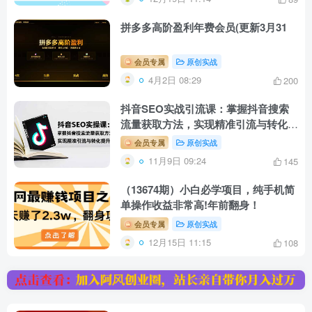
拼多多高阶盈利年费会员(更新3月31
会员专属
原创实战
4月2日 08:29
200
抖音SEO实战引流课：掌握抖音搜索
流量获取方法，实现精准引流与转化提
升
会员专属
原创实战
11月9日 09:24
145
（13674期）小白必学项目，纯手机简
单操作收益非常高!年前翻身！
会员专属
原创实战
12月15日 11:15
108