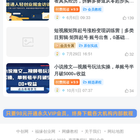
者真实经历，拆解多赛道从零起步实现
年入百万
付费阅读
9.9
会员教程
￥
6月6日 09:33
139
短视频矩阵起号涨粉变现训练营｜多类
目剪辑·矩阵起号·账号出售，0基础无
露脸稳涨粉落地变现全课-更新
会员专属
原创实战
7月29日 16:51
32
小说推文—视频号玩法实操，单账号半
月破5000+收益
付费阅读
9.9
精选课程
￥
10月1日 07:37
34
中创网
福缘创业网
网赚教程
关于我们
网站地图
Copyright © 2022 ·
资源教程站
·
网站合作