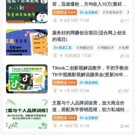
容，迅速爆粉，月均收入10万(素材内
容软件短视频)
付费阅读
9.9
会员教程
# 抖音和快手
# 
￥
2月10日 17:24
11
服务好的网赚创业项目(适合网上创业
的项目)
资源工具
# 网赚交流
# 网赚技术
# 免费赚钱
10月30日 17:32
10
Tiktok二创影视解说教学，手把手教你
TK中视频影视解说賺美金(更新26年1
月)
付费阅读
9.9
精选课程
￥
1月19日 07:44
197
文案与个人品牌训练营，放大商业价
值，搭配美学营销思维，助力私域转化
率十倍提升
付费阅读
9.9
会员教程
￥
10月7日 11:10
40