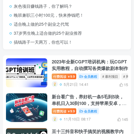
灰色项目赚钱路子，你了解吗？
晚班兼职三小时100元，快来挣钱吧！
适合晚上做的25个副业之代驾
37岁男生晚上适合做的25个副业推荐
搞钱路子一天两万，你也可以！
2023年全新CGPT培训机构：玩CGPT
实用教程，自动撰写各类爆款剧本制作
付费阅读
9.9
会员教程
# 暴利项目
# 网赚
￥
5月21日 14:41
15
新台看广告，养好机一条5毛到5块，
单机日入30到100，支持苹果安卓，可
批量操作。
付费阅读
9.9
会员教程
￥
11月10日 08:17
145
豆十三抖音和快手搞笑的视频教学内