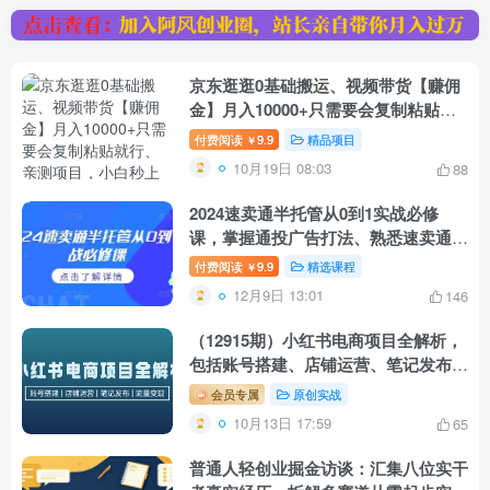
京东逛逛0基础搬运、视频带货【赚佣
金】月入10000+只需要会复制粘贴就
行、亲测项目，小白秒上手。
付费阅读
9.9
精品项目
￥
10月19日 08:03
88
2024速卖通半托管从0到1实战必修
课，掌握通投广告打法、熟悉速卖通半
托管的政策细节
付费阅读
9.9
精选课程
￥
12月9日 13:01
146
（12915期）小红书电商项目全解析，
包括账号搭建、店铺运营、笔记发布
实现流量变现
会员专属
原创实战
10月13日 17:59
65
普通人轻创业掘金访谈：汇集八位实干