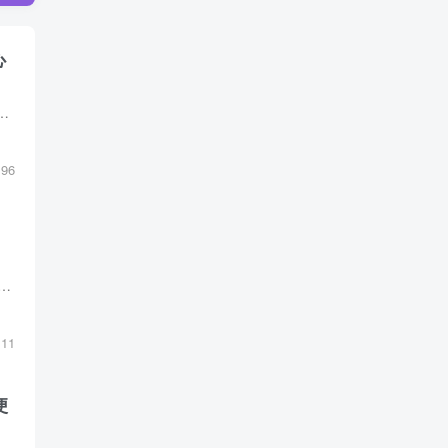
心
短视频标题创作、脚本撰写及文案优化三大核心模块。课程涵盖14节内容，包括短/长脚本创作方法（如对比法、权威法、视觉法...
96
0岁以下的这个年龄段，而这个年龄段人群最大特点就是喜欢阅读碎片化的知识内容，今日头条恰好满足了这一需求。而AI技术已逐渐成为全民共享的工具，被人...
111
便