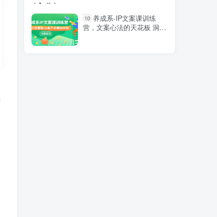
行、亲测项目，小白秒上
手。
最新全自动去重技术，批
1
养成系-IP文案课训练
10
量操作百分百过原创
营，文案心法的天花板 洞悉
人性营销 让客户追着你收钱
小红书引流创业粉，日引
2
100+，小白可上手，可矩阵
操作
零基础视频号带货赚钱项
任
3
们
目，0成本0门槛轻松日入
300+【视频教程】￼
闲鱼精准暴力引流全系列
4
课程，每天被动精准引流
200+客源技术（8节视频
课）
抖音最火无人直播，女团
5
礼物弹幕玩法，日赚一千
＋，小白闭眼操作