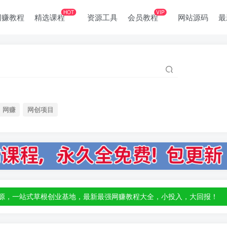
HOT
VIP
网赚教程
精选课程
资源工具
会员教程
网站源码
最
网赚
网创项目
部资源，一站式草根创业基地，最新最强网赚教程大全，小投入，大回报！
部资源，一站式草根创业基地，最新最强网赚教程大全，小投入，大回报！
部资源，一站式草根创业基地，最新最强网赚教程大全，小投入，大回报！