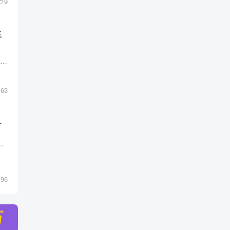
9
生
课程收获-清楚认知互联网零售电商经营环境学会电商企业盈利密码底层逻辑学会市场、产品、营销、渠道和团队的5大核心盈利方法论掌握每个方法论的细节操作方法，尤其是新版生意参谋下的分析方法和...
63
+
UI等领域的就业及薪资待遇情况，让你抬起头来学习，你的每一分钟的观看都充满价值。 从根源解...
96