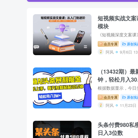
短视频实战文案
模块
会员专属
原创实
阿风
9月6日 13
（13432期）
钟，轻松月入30
会员专属
原创实
阿风
11月23日 
头条付费980私
日入3位数