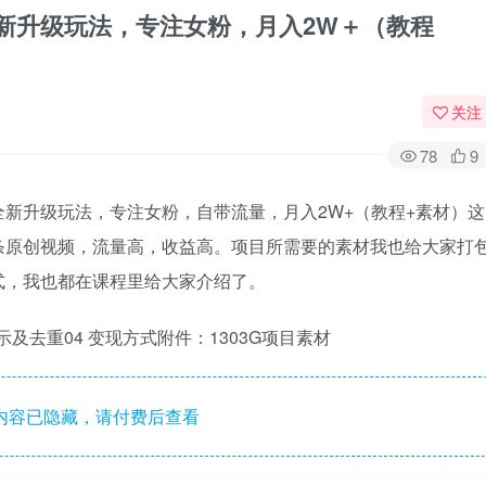
全新升级玩法，专注女粉，月入2W＋（教程
关注
78
9
新升级玩法，专注女粉，自带流量，月入2W+（教程+素材）这
条原创视频，流量高，收益高。项目所需要的素材我也给大家打
式，我也都在课程里给大家介绍了。
演示及去重04 变现方式附件：1303G项目素材
内容已隐藏，请付费后查看