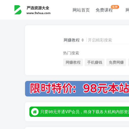
免费
网站首页
免费课程
网赚教程
开启精彩搜索
热门搜索
网赚教程
手机赚钱
免费网赚
只要98元开通VIP会员，终身下载各大机构内
只要98元开通VIP会员，终身下载各大机构内
只要98元开通VIP会员，终身下载各大机构内