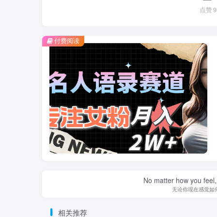
点赞
9
付费阅读
No matter how you feel,
无论你现在感觉如
相关推荐